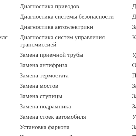
Диагностика приводов
Д
Диагностика системы безопасности
Д
Диагностика автоэлектрики
З
иля
Диагностика систем управления
К
трансмиссией
Замена приемной трубы
У
Замена антифриза
О
Замена термостата
П
Замена мостов
З
Замена ступицы
З
Замена подрамника
З
Замена стоек автомобиля
У
Установка фаркопа
З