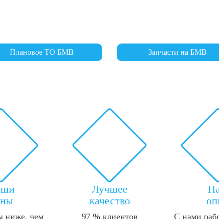
Плановое ТО БМВ
Запчасти на БМВ
аши
Лучшее
Н
ены
качество
оп
 ниже, чем
97 % клиентов
С нами раб