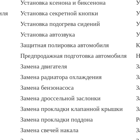
Установка ксенона и биксенона
У
иля
Установка секретной кнопки
У
Установка подогрева сидений
У
Установка автозвука
У
Защитная полировка автомобиля
К
Предпродажная подготовка автомобиля
Н
Замена двигателя
З
Замена радиатора охлаждения
З
Замена бензонасоса
З
Замена дроссельной заслонки
З
Замена прокладки клапанной крышки
З
Замена прокладки поддона
Р
Замена свечей накала
З