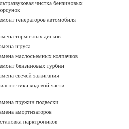
льтразвуковая чистка бензиновых
орсунок
емонт генераторов автомобиля
амена тормозных дисков
амена шруса
амена маслосъемных колпачков
емонт бензиновых турбин
амена свечей зажигания
иагностика ходовой части
амена пружин подвески
амена амортизаторов
становка парктроников