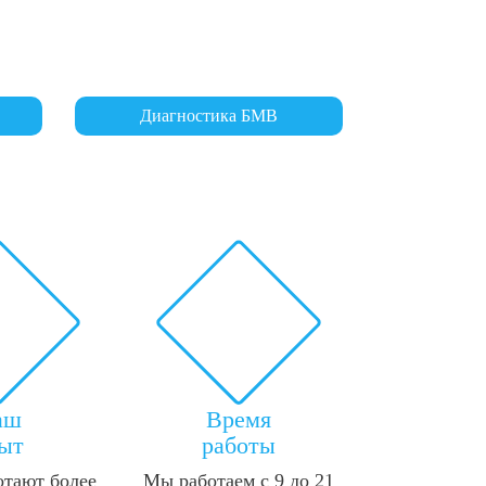
Диагностика БМВ
аш
Время
ыт
работы
отают более
Мы работаем с 9 до 21