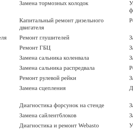
Замена тормозных колодок
У
ф
Капитальный ремонт дизельного
Р
двигателя
еля
Ремонт глушителей
З
Ремонт ГБЦ
З
Замена сальника коленвала
З
Замена сальника распредвала
Р
Ремонт рулевой рейки
З
Замена сцепления
Д
Диагностика форсунок на стенде
З
Замена сайлентблоков
З
Диагностика и ремонт Webasto
У