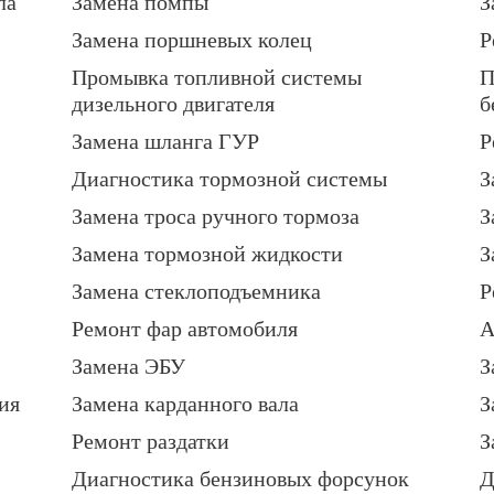
ла
Замена помпы
З
Замена поршневых колец
Р
Промывка топливной системы
П
дизельного двигателя
б
Замена шланга ГУР
Р
Диагностика тормозной системы
З
Замена троса ручного тормоза
З
Замена тормозной жидкости
З
Замена стеклоподъемника
Р
Ремонт фар автомобиля
А
Замена ЭБУ
З
ия
Замена карданного вала
З
Ремонт раздатки
З
Диагностика бензиновых форсунок
Д