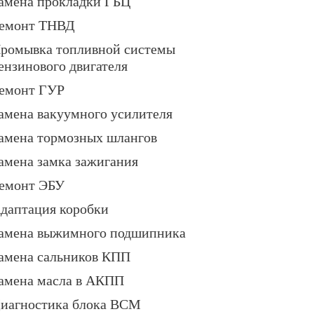
амена прокладки ГБЦ
емонт ТНВД
ромывка топливной системы
ензинового двигателя
емонт ГУР
амена вакуумного усилителя
амена тормозных шлангов
амена замка зажигания
емонт ЭБУ
даптация коробки
амена выжимного подшипника
амена сальников КПП
амена масла в АКПП
иагностика блока BCM