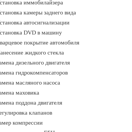
становка иммобилайзера
становка камеры заднего вида
становка автосигнализации
становка DVD в машину
варцевое покрытие автомобиля
анесение жидкого стекла
амена дизельного двигателя
амена гидрокомпенсаторов
амена масляного насоса
амена маховика
амена поддона двигателя
егулировка клапанов
амер компрессии