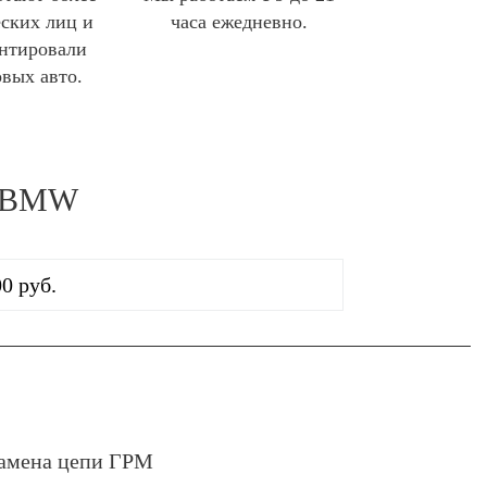
ских лиц и
часа ежедневно.
нтировали
овых авто.
я BMW
0 руб.
амена цепи ГРМ