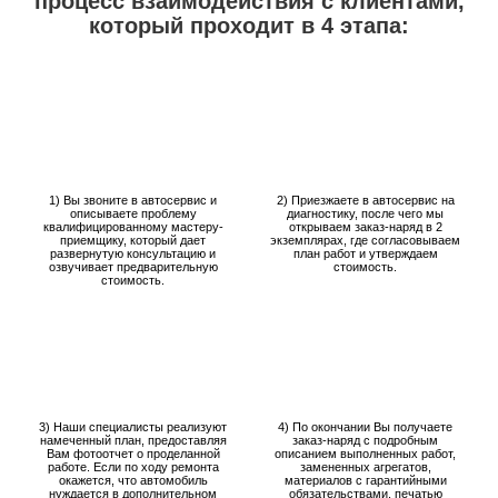
процесс взаимодействия с клиентами,
который проходит в 4 этапа:
1) Вы звоните в автосервис и
2) Приезжаете в автосервис на
описываете проблему
диагностику, после чего мы
квалифицированному мастеру-
открываем заказ-наряд в 2
приемщику, который дает
экземплярах, где согласовываем
развернутую консультацию и
план работ и утверждаем
озвучивает предварительную
стоимость.
стоимость.
3) Наши специалисты реализуют
4) По окончании Вы получаете
намеченный план, предоставляя
заказ-наряд с подробным
Вам фотоотчет о проделанной
описанием выполненных работ,
работе. Если по ходу ремонта
замененных агрегатов,
окажется, что автомобиль
материалов с гарантийными
нуждается в дополнительном
обязательствами, печатью