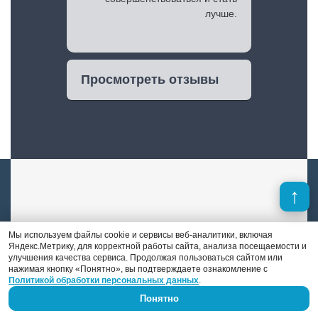
лучше.
Просмотреть отзывы
Денис Поршнев
Мы используем файлы cookie и сервисы веб-аналитики, включая
Яндекс.Метрику, для корректной работы сайта, анализа посещаемости и
улучшения качества сервиса. Продолжая пользоваться сайтом или
нажимая кнопку «Понятно», вы подтверждаете ознакомление с
В отличие от многих конкурентов, в штате
Политикой обработки персональных данных
.
«DS auto» есть опытный автоэлектрик-
Понятно
диагност. Это Денис Поршнев, который
занимается автоэлектрикой уже 9 лет.