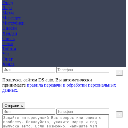
Форд
Лада
Мазда
Мерседес
Митсубиси
Ниссан
Хендай
Опель
Пежо
Тойота
Уаз
Фиат
Хонда
×
Пользуясь сайтом DS auto, Вы автоматически
принимаете
правила передачи и обработки персональных
данных.
Отправить
×