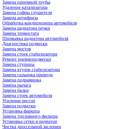
Замена приемной трубы
Удаление катализатора
Замена гофры глушителя
Замена антифриза
Обработка кондиционера автомобиля
Замена радиатора печки
Замена термостата
Промывка радиатора автомобиля
Диагностика подвески
Замена мостов
Замена стоек стабилизатора
Ремонт пневмоподвески
Замена ступицы
Замена втулок стабилизатора
Замена сальника привода
Замена подрамника
Замена рычага
Замена балки
Замена стоек автомобиля
Усиление рессор
Замена подвески
Установка фаркопа
Замена топливного фильтра
Установка сетки в радиатор
Чистка дроссельной заслонки