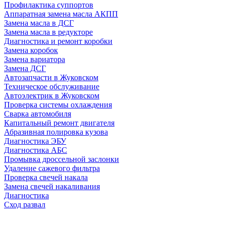
Профилактика суппортов
Аппаратная замена масла АКПП
Замена масла в ДСГ
Замена масла в редукторе
Диагностика и ремонт коробки
Замена коробок
Замена вариатора
Замена ДСГ
Автозапчасти в Жуковском
Техническое обслуживание
Автоэлектрик в Жуковском
Проверка системы охлаждения
Сварка автомобиля
Капитальный ремонт двигателя
Абразивная полировка кузова
Диагностика ЭБУ
Диагностика АБС
Промывка дроссельной заслонки
Удаление сажевого фильтра
Проверка свечей накала
Замена свечей накаливания
Диагностика
Сход развал