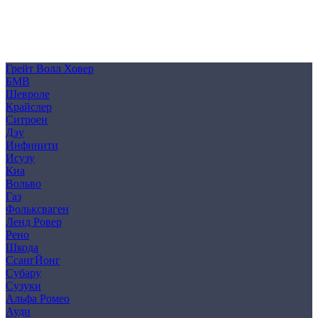
Политика конфиденциальности
Согласие на обработку персональных данных
Cookie
Грейт Волл Ховер
БМВ
Шевроле
Крайслер
Ситроен
Дэу
Инфинити
Исузу
Киа
Вольво
Газ
Фольксваген
Ленд Ровер
Рено
Шкода
СсангЙонг
Субару
Сузуки
Альфа Ромео
Ауди