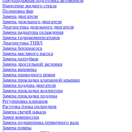
Предпродажная подготовка автомобиля
Нанесение жидкого стекла
Полировка фар
Замена двигателя
Замена дизельного двигателя
Диагностика дизельного двигателя
Замена радиатора охлаждения
Замена гидрокомпенсаторов
Диагностика ТНВД
Замена бензонасоса
Замена масляного насоса
Замена патрубков
Замена дроссельной заслонки
Замена маховика
Замена приводного ремня
Замена прокладки клапанной крышки
Замена поддона двигателя
Замена прокладки коллектора
Замена прокладки поддона
Регулировка клапанов
Расточка блока цилиндров
Замена свечей накала
Замер компрессии
Замена подшипника первичного вала
Замена помпы