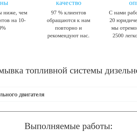
ены
качество
оп
 ниже, чем
97 % клиентов
С нами раб
нтов на 10-
обращаются к нам
20 юридиче
0%
повторно и
мы отремо
рекомендуют нас.
2500 легк
мывка топливной системы дизель
льного двигателя
Выполняемые работы: