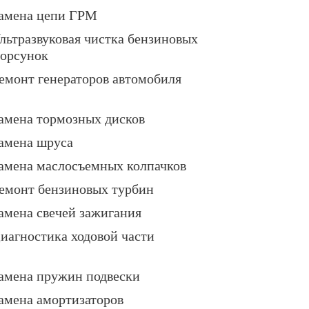
амена цепи ГРМ
льтразвуковая чистка бензиновых
орсунок
емонт генераторов автомобиля
амена тормозных дисков
амена шруса
амена маслосъемных колпачков
емонт бензиновых турбин
амена свечей зажигания
иагностика ходовой части
амена пружин подвески
амена амортизаторов