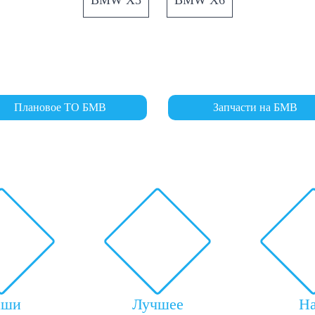
BMW X5
BMW X6
Плановое ТО БМВ
Запчасти на БМВ
аши
Лучшее
Н