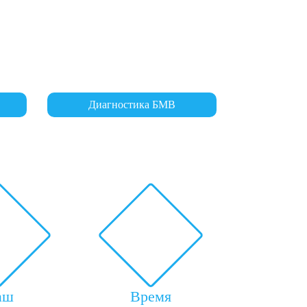
Диагностика БМВ
аш
Время