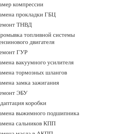
амер компрессии
амена прокладки ГБЦ
емонт ТНВД
ромывка топливной системы
ензинового двигателя
емонт ГУР
амена вакуумного усилителя
амена тормозных шлангов
амена замка зажигания
емонт ЭБУ
даптация коробки
амена выжимного подшипника
амена сальников КПП
амена масла в АКПП