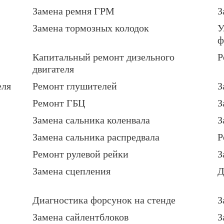
Замена ремня ГРМ
З
Замена тормозных колодок
У
ф
Капитальный ремонт дизельного
Р
двигателя
еля
Ремонт глушителей
З
Ремонт ГБЦ
З
Замена сальника коленвала
З
Замена сальника распредвала
Р
Ремонт рулевой рейки
З
Замена сцепления
Д
Диагностика форсунок на стенде
З
Замена сайлентблоков
З