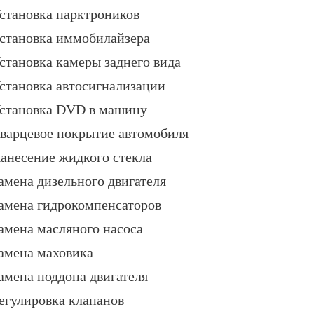
становка парктроников
становка иммобилайзера
становка камеры заднего вида
становка автосигнализации
становка DVD в машину
варцевое покрытие автомобиля
анесение жидкого стекла
амена дизельного двигателя
амена гидрокомпенсаторов
амена масляного насоса
амена маховика
амена поддона двигателя
егулировка клапанов