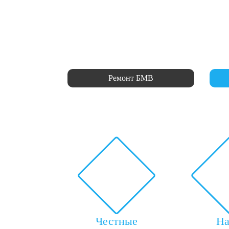
Ремонт БМВ
Честные
Н