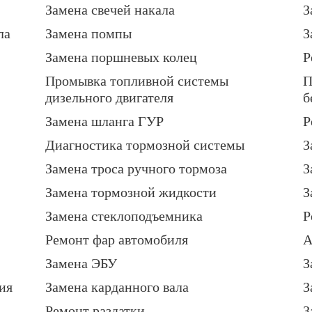
Замена свечей накала
З
ла
Замена помпы
З
Замена поршневых колец
Р
Промывка топливной системы
П
дизельного двигателя
б
Замена шланга ГУР
Р
Диагностика тормозной системы
З
Замена троса ручного тормоза
З
Замена тормозной жидкости
З
Замена стеклоподъемника
Р
Ремонт фар автомобиля
А
Замена ЭБУ
З
ия
Замена карданного вала
З
Ремонт раздатки
З