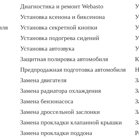
Диагностика и ремонт Webasto
У
Установка ксенона и биксенона
У
иля
Установка секретной кнопки
У
Установка подогрева сидений
У
Установка автозвука
У
Защитная полировка автомобиля
К
Предпродажная подготовка автомобиля
Н
Замена двигателя
З
Замена радиатора охлаждения
З
Замена бензонасоса
З
Замена дроссельной заслонки
З
Замена прокладки клапанной крышки
З
Замена прокладки поддона
Р