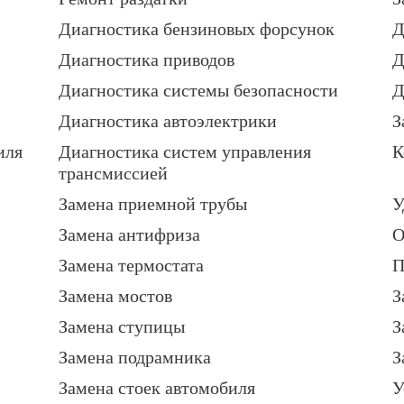
Диагностика бензиновых форсунок
Д
Диагностика приводов
Д
Диагностика системы безопасности
Д
Диагностика автоэлектрики
З
иля
Диагностика систем управления
К
трансмиссией
Замена приемной трубы
У
Замена антифриза
О
Замена термостата
П
Замена мостов
З
Замена ступицы
З
Замена подрамника
З
Замена стоек автомобиля
У