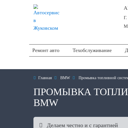
А
Г
М
Ремонт авто
Техобслуживание
Д

Главная

BMW

Промывка топливной систе
ПРОМЫВКА ТОПЛИ
BMW

Делаем честно и с гарантией