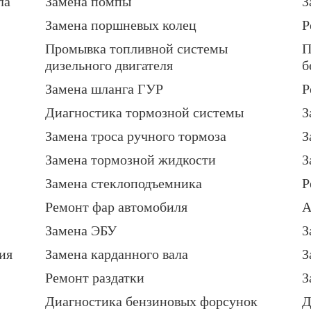
ла
Замена помпы
З
Замена поршневых колец
Р
Промывка топливной системы
П
дизельного двигателя
б
Замена шланга ГУР
Р
Диагностика тормозной системы
З
Замена троса ручного тормоза
З
Замена тормозной жидкости
З
Замена стеклоподъемника
Р
Ремонт фар автомобиля
А
Замена ЭБУ
З
ия
Замена карданного вала
З
Ремонт раздатки
З
Диагностика бензиновых форсунок
Д