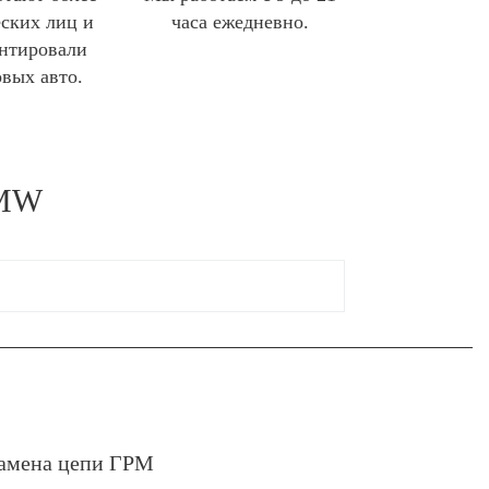
ских лиц и
часа ежедневно.
нтировали
овых авто.
BMW
.
амена цепи ГРМ