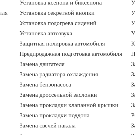
Установка ксенона и биксенона
У
иля
Установка секретной кнопки
У
Установка подогрева сидений
У
Установка автозвука
У
Защитная полировка автомобиля
К
Предпродажная подготовка автомобиля
Н
Замена двигателя
З
Замена радиатора охлаждения
З
Замена бензонасоса
З
Замена дроссельной заслонки
З
Замена прокладки клапанной крышки
З
Замена прокладки поддона
Р
Замена свечей накала
З