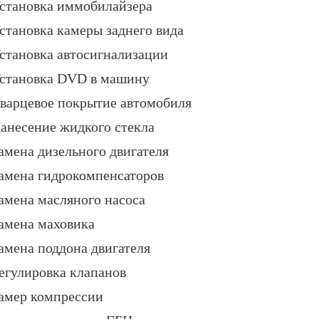
становка иммобилайзера
становка камеры заднего вида
становка автосигнализации
становка DVD в машину
варцевое покрытие автомобиля
анесение жидкого стекла
амена дизельного двигателя
амена гидрокомпенсаторов
амена масляного насоса
амена маховика
амена поддона двигателя
егулировка клапанов
амер компрессии