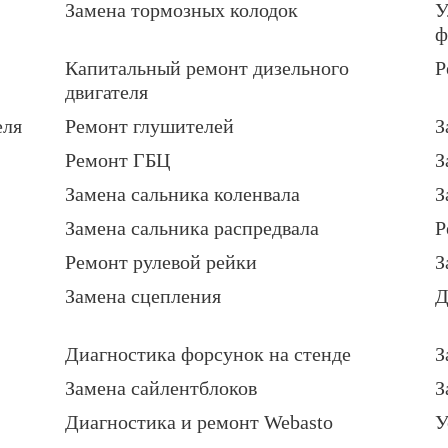
Замена тормозных колодок
У
ф
Капитальный ремонт дизельного
Р
двигателя
еля
Ремонт глушителей
З
Ремонт ГБЦ
З
Замена сальника коленвала
З
Замена сальника распредвала
Р
Ремонт рулевой рейки
З
Замена сцепления
Д
Диагностика форсунок на стенде
З
Замена сайлентблоков
З
Диагностика и ремонт Webasto
У