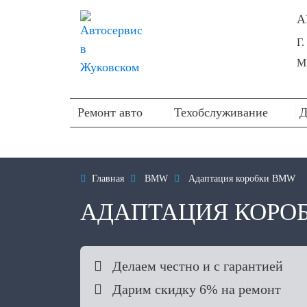
А
Г
М
Ремонт авто
Техобслуживание
Д

Главная

BMW

Адаптация коробки BMW
АДАПТАЦИЯ КОРО

Делаем честно и с гарантией

Дарим скидку 6% на ремонт