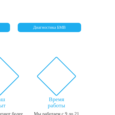
Диагностика БМВ
аш
Время
ыт
работы
отают более
Мы работаем с 9 до 21