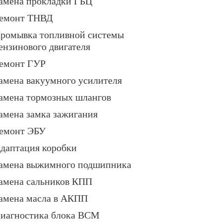
амена прокладки ГБЦ
емонт ТНВД
ромывка топливной системы
ензинового двигателя
емонт ГУР
амена вакуумного усилителя
амена тормозных шлангов
амена замка зажигания
емонт ЭБУ
даптация коробки
амена выжимного подшипника
амена сальников КПП
амена масла в АКПП
иагностика блока BCM