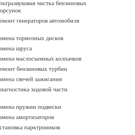
льтразвуковая чистка бензиновых
орсунок
емонт генераторов автомобиля
амена тормозных дисков
амена шруса
амена маслосъемных колпачков
емонт бензиновых турбин
амена свечей зажигания
иагностика ходовой части
амена пружин подвески
амена амортизаторов
становка парктроников