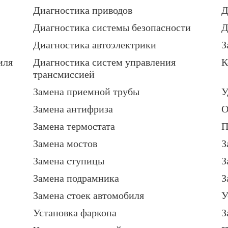
Диагностика приводов
Д
Диагностика системы безопасности
Д
Диагностика автоэлектрики
З
иля
Диагностика систем управления
К
трансмиссией
Замена приемной трубы
У
Замена антифриза
О
Замена термостата
П
Замена мостов
З
Замена ступицы
З
Замена подрамника
З
Замена стоек автомобиля
У
Установка фаркопа
З