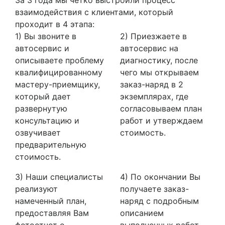
взаимодействия с клиентами, который
проходит в 4 этапа:
1) Вы звоните в
2) Приезжаете в
автосервис и
автосервис на
описываете проблему
диагностику, после
квалифицированному
чего мы открываем
мастеру-приемщику,
заказ-наряд в 2
который дает
экземплярах, где
развернутую
согласовываем план
консультацию и
работ и утверждаем
озвучивает
стоимость.
предварительную
стоимость.
3) Наши специалисты
4) По окончании Вы
реализуют
получаете заказ-
намеченный план,
наряд с подробным
предоставляя Вам
описанием
фотоотчет о
выполненных работ,