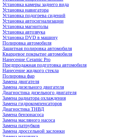
Установка камеры заднего вида
Установка навигатора
Установка подогрева сидений
Установка автосигнализации
Установка магнитолы
Установка автозвука
Установка DVD в машину
Полировка автомобиля
Защитная полировка автомобиля
Кварцевое покрытие автомобиля
Нанесение Ceramic Pro
Предпродажная подготовка автомобиля
Нанесение жидкого стекла
Полировка фар
Замена двигателя
Замена дизельного двигателя
Диагностика дизельного двигателя
Замена радиатора охлаждения
Замена гидрокомпенсаторов
Диагностика ТНВД
Замена бензонасоса
Замена масляного насоса
Замена патрубков
Замена дроссельной заслонки
Замена маховика