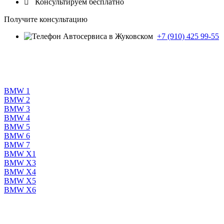

Консультируем бесплатно
Получите консультацию
+7 (910) 425 99-55
BMW 1
BMW 2
BMW 3
BMW 4
BMW 5
BMW 6
BMW 7
BMW X1
BMW X3
BMW X4
BMW X5
BMW X6