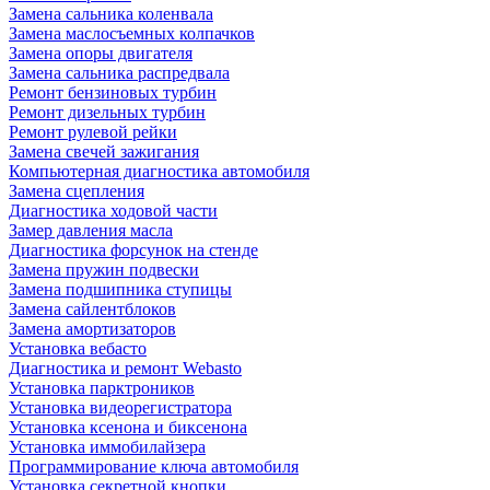
Замена сальника коленвала
Замена маслосъемных колпачков
Замена опоры двигателя
Замена сальника распредвала
Ремонт бензиновых турбин
Ремонт дизельных турбин
Ремонт рулевой рейки
Замена свечей зажигания
Компьютерная диагностика автомобиля
Замена сцепления
Диагностика ходовой части
Замер давления масла
Диагностика форсунок на стенде
Замена пружин подвески
Замена подшипника ступицы
Замена сайлентблоков
Замена амортизаторов
Установка вебасто
Диагностика и ремонт Webasto
Установка парктроников
Установка видеорегистратора
Установка ксенона и биксенона
Установка иммобилайзера
Программирование ключа автомобиля
Установка секретной кнопки