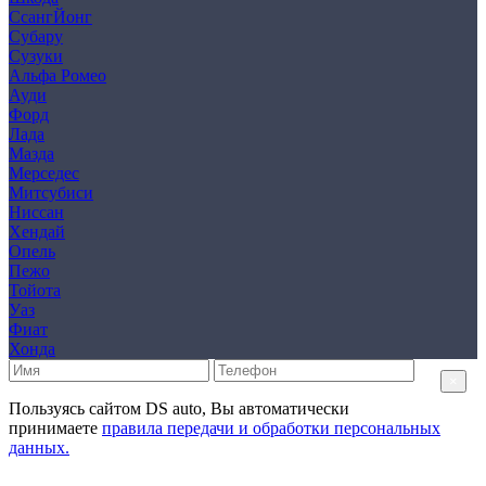
СсангЙонг
Субару
Сузуки
Альфа Ромео
Ауди
Форд
Лада
Мазда
Мерседес
Митсубиси
Ниссан
Хендай
Опель
Пежо
Тойота
Уаз
Фиат
Хонда
×
Пользуясь сайтом DS auto, Вы автоматически
принимаете
правила передачи и обработки персональных
данных.