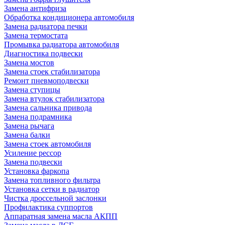
Замена антифриза
Обработка кондиционера автомобиля
Замена радиатора печки
Замена термостата
Промывка радиатора автомобиля
Диагностика подвески
Замена мостов
Замена стоек стабилизатора
Ремонт пневмоподвески
Замена ступицы
Замена втулок стабилизатора
Замена сальника привода
Замена подрамника
Замена рычага
Замена балки
Замена стоек автомобиля
Усиление рессор
Замена подвески
Установка фаркопа
Замена топливного фильтра
Установка сетки в радиатор
Чистка дроссельной заслонки
Профилактика суппортов
Аппаратная замена масла АКПП