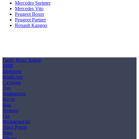
Mercedes Sprinter
Mercedes Vito
Peugeot Boxer
Peugeot Partner
Renault Kangoo
Политика конфиденциальности
Согласие на обработку персональных данных
Cookie
Грейт Волл Ховер
БМВ
Шевроле
Крайслер
Ситроен
Дэу
Инфинити
Исузу
Киа
Вольво
Газ
Фольксваген
Ленд Ровер
Рено
Шкода