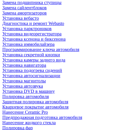
Замена подшипника ступицы
Замена сайлентблоков
Замена амортизаторов
Установка вебасто
Диагностика и ремонт Webasto
Установка парктроников
Установка видеорегистратора
Установка ксенона и биксенона
Установка иммобилайзера
Программирование ключа автомобиля
Установка секретной кнопки
Установка камеры заднего вида
Установка навигатора
Установка подогрева сидений
Установка автосигнализации
Установка магнитолы
Установка автозвука
Установка DVD в машину
Полировка автомобиля
Защитная полировка автомобиля
Кварцевое покрытие автомобиля
Нанесение Ceramic Pro
Предпродажная подготовка автомобиля
Нанесение жидкого стекла
Полировка фар