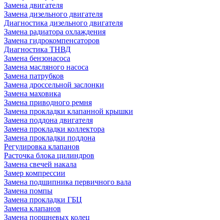
Замена двигателя
Замена дизельного двигателя
Диагностика дизельного двигателя
Замена радиатора охлаждения
Замена гидрокомпенсаторов
Диагностика ТНВД
Замена бензонасоса
Замена масляного насоса
Замена патрубков
Замена дроссельной заслонки
Замена маховика
Замена приводного ремня
Замена прокладки клапанной крышки
Замена поддона двигателя
Замена прокладки коллектора
Замена прокладки поддона
Регулировка клапанов
Расточка блока цилиндров
Замена свечей накала
Замер компрессии
Замена подшипника первичного вала
Замена помпы
Замена прокладки ГБЦ
Замена клапанов
Замена поршневых колец