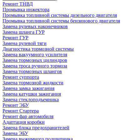
Ремонт ТНВД
Промывка инжектора
Промывка топливной системы дизельного двигателя
Промывка топливной системы бензинового двигателя
Замена рулевых наконечников
Замена шланга ГУР
Ремонт ГУР
Замена рулевой тяги
Диагностика тормозной системы
Замена вакуумного усилителя
Замена тормозных цилиндров
Замена троса ручного тормоза
Замена тормозных шлангов
Ремонт суппорта
Замена тормозной жидкости
Замена замка зажигания
Замена катушки зажигания
Замена стеклоподъемника
Ремонт ЭБУ
Ремонт Стартера
Ремонт фар автомобиля
Адаптация коробки
Замена блока предохранителей
Замена ЭБУ
Замена выжимного подшипника