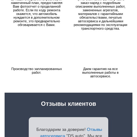
намеченный план, предоставляя
заказ-наряд с подробным
Вам фотоотчет о проделанной
описанием выполненных работ,
работе. Если по ходу ремонта
замененных агрегатов,
окажется, что автомобиль
материалов с гарантийными
нуждается в дополнительном
обязательствами, печатью
ремонте, это предварительно
автосервиса и дальнейшими
обговаривается с Вами.
рекомендациями по эксплуатации
транспортного средства.
Производство запланированных
Даем гарантию на все
работ.
выполненные работы в
автосервисе.
Отзывы клиентов
Благодарим за доверие!
Отзывы
автосервиса
"DS auto". Мы все