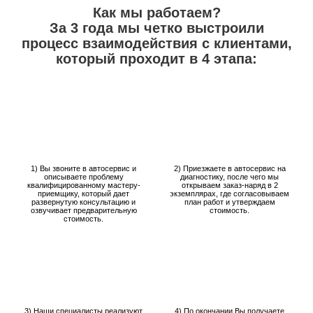
Как мы работаем?
За 3 года мы четко выстроили
процесс взаимодействия с клиентами,
который проходит в 4 этапа:
1) Вы звоните в автосервис и
2) Приезжаете в автосервис на
описываете проблему
диагностику, после чего мы
квалифицированному мастеру-
открываем заказ-наряд в 2
приемщику, который дает
экземплярах, где согласовываем
развернутую консультацию и
план работ и утверждаем
озвучивает предварительную
стоимость.
стоимость.
3) Наши специалисты реализуют
4) По окончании Вы получаете