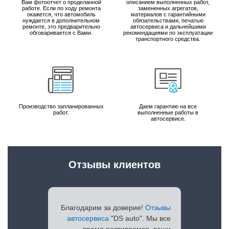
Вам фотоотчет о проделанной
описанием выполненных работ,
работе. Если по ходу ремонта
замененных агрегатов,
окажется, что автомобиль
материалов с гарантийными
нуждается в дополнительном
обязательствами, печатью
ремонте, это предварительно
автосервиса и дальнейшими
обговаривается с Вами.
рекомендациями по эксплуатации
транспортного средства.
Производство запланированных
Даем гарантию на все
работ.
выполненные работы в
автосервисе.
Отзывы клиентов
Благодарим за доверие!
Отзывы
автосервиса
"DS auto". Мы все
время развиваемся, ваши