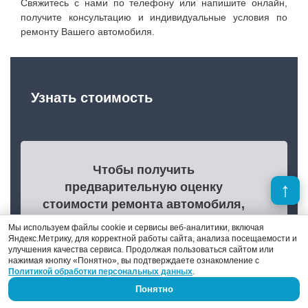
Свяжитесь с нами по телефону или напишите онлайн,
получите консультацию и индивидуальные условия по
ремонту Вашего автомобиля.
Узнать стоимость
Чтобы получить
предварительную оценку
стоимости ремонта автомобиля,
напишите нам или просто
Мы используем файлы cookie и сервисы веб-аналитики, включая
позвоните по телефону +7 (910)
Яндекс.Метрику, для корректной работы сайта, анализа посещаемости и
улучшения качества сервиса. Продолжая пользоваться сайтом или
425 99-55
нажимая кнопку «Понятно», вы подтверждаете ознакомление с
Политикой обработки персональных данных
.
Перед отправкой заявки
Понятно
ознакомьтесь с
Политикой