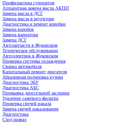
Профилактика суппортов
Аппаратная замена масла АКПП
Замена масла в ДСГ
Замена масла в редукторе
Диагностика и ремонт коробки
Замена коробок
Замена вариатора
Замена ДСГ
Автозапчасти в Жуковском
Техническое обслуживание
Автоэлектрик в Жуковском
Проверка системы охлаждения
Сварка автомобиля
Капитальный ремонт двигателя
Абразивная полировка кузова
Диагностика ЭБУ
Диагностика АБС
Промывка дроссельной заслонки
Удаление сажевого фильтра
Проверка свечей накала
Замена свечей накаливания
Диагностика
Сход развал