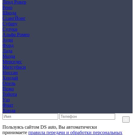
Ленд Ровер
Рено
Шкода
СсангЙонг
Субару
Сузуки
Альфа Ромео
Ауди
Форд
Лада
Мазда
Мерседес
Митсубиси
Ниссан
Хендай
Опель
Пежо
Тойота
Уаз
Фиат
Хонда
×
Пользуясь сайтом DS auto, Вы автоматически
принимаете
правила передачи и обработки персональных