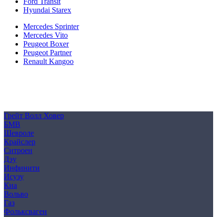
Ford Transit
Hyundai Starex
Mercedes Sprinter
Mercedes Vito
Peugeot Boxer
Peugeot Partner
Renault Kangoo
Политика конфиденциальности
Согласие на обработку персональных данных
Cookie
Грейт Волл Ховер
БМВ
Шевроле
Крайслер
Ситроен
Дэу
Инфинити
Исузу
Киа
Вольво
Газ
Фольксваген