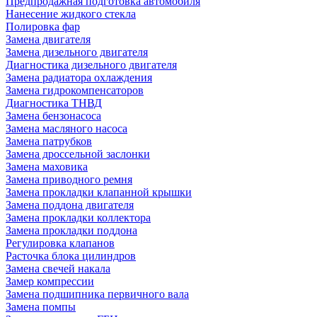
Предпродажная подготовка автомобиля
Нанесение жидкого стекла
Полировка фар
Замена двигателя
Замена дизельного двигателя
Диагностика дизельного двигателя
Замена радиатора охлаждения
Замена гидрокомпенсаторов
Диагностика ТНВД
Замена бензонасоса
Замена масляного насоса
Замена патрубков
Замена дроссельной заслонки
Замена маховика
Замена приводного ремня
Замена прокладки клапанной крышки
Замена поддона двигателя
Замена прокладки коллектора
Замена прокладки поддона
Регулировка клапанов
Расточка блока цилиндров
Замена свечей накала
Замер компрессии
Замена подшипника первичного вала
Замена помпы