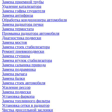
Замена приемной трубы
Удаление катализатора
Замена гофры глушителя
Замена антифриза
Обработка кондиционера автомобиля
Замена радиатора печки
Замена термостата
Промывка радиатора автомобиля
Диагностика подвески
Замена мостов
Замена стоек стабилизатора
Ремонт пневмоподвески
Замена ступицы
Замена втулок стабилизатора
Замена сальника привода
Замена подрамника
Замена рычага
Замена балки
Замена стоек автомобиля
Усиление рессор
Замена подвески
Установка фаркопа
Замена топливного фильтра
Установка сетки в радиатор
Чистка дроссельной заслонки