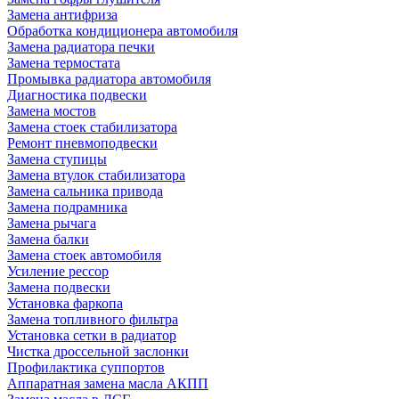
Замена антифриза
Обработка кондиционера автомобиля
Замена радиатора печки
Замена термостата
Промывка радиатора автомобиля
Диагностика подвески
Замена мостов
Замена стоек стабилизатора
Ремонт пневмоподвески
Замена ступицы
Замена втулок стабилизатора
Замена сальника привода
Замена подрамника
Замена рычага
Замена балки
Замена стоек автомобиля
Усиление рессор
Замена подвески
Установка фаркопа
Замена топливного фильтра
Установка сетки в радиатор
Чистка дроссельной заслонки
Профилактика суппортов
Аппаратная замена масла АКПП