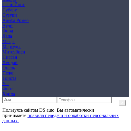
СсангЙонг
Субару
Сузуки
Альфа Ромео
Ауди
Форд
Лада
Мазда
Мерседес
Митсубиси
Ниссан
Хендай
Опель
Пежо
Тойота
Уаз
Фиат
Хонда
×
Пользуясь сайтом DS auto, Вы автоматически
принимаете
правила передачи и обработки персональных
данных.