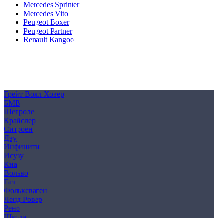
Mercedes Sprinter
Mercedes Vito
Peugeot Boxer
Peugeot Partner
Renault Kangoo
Политика конфиденциальности
Согласие на обработку персональных данных
Cookie
Грейт Волл Ховер
БМВ
Шевроле
Крайслер
Ситроен
Дэу
Инфинити
Исузу
Киа
Вольво
Газ
Фольксваген
Ленд Ровер
Рено
Шкода