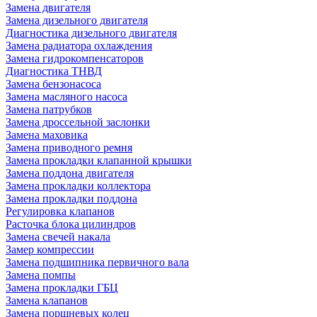
Замена двигателя
Замена дизельного двигателя
Диагностика дизельного двигателя
Замена радиатора охлаждения
Замена гидрокомпенсаторов
Диагностика ТНВД
Замена бензонасоса
Замена масляного насоса
Замена патрубков
Замена дроссельной заслонки
Замена маховика
Замена приводного ремня
Замена прокладки клапанной крышки
Замена поддона двигателя
Замена прокладки коллектора
Замена прокладки поддона
Регулировка клапанов
Расточка блока цилиндров
Замена свечей накала
Замер компрессии
Замена подшипника первичного вала
Замена помпы
Замена прокладки ГБЦ
Замена клапанов
Замена поршневых колец