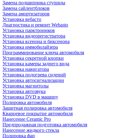
Замена подшипника ступицы
Замена сайлентблоков
Замена амортизаторов
Установка вебасто
Диагностика и ремонт Webasto
Установка парктроников
Установка видеорегистратора
Установка ксенона и биксенона
Установка иммобилайзера
Программирование ключа автомобиля
Установка секретной кнопки
Установка камеры заднего вида
Установка навигатора
Установка подогрева сидений
Установка автосигнализации
Установка магнитолы
Установка автозвука
Установка DVD в машину
Полировка автомобиля
Защитная полировка автомобиля
Кварцевое покрытие автомобиля
Нанесение Ceramic Pro
Предпродажная подготовка автомобиля
Нанесение жидкого стекла
Полировка фар