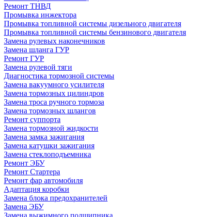
Ремонт ТНВД
Промывка инжектора
Промывка топливной системы дизельного двигателя
Промывка топливной системы бензинового двигателя
Замена рулевых наконечников
Замена шланга ГУР
Ремонт ГУР
Замена рулевой тяги
Диагностика тормозной системы
Замена вакуумного усилителя
Замена тормозных цилиндров
Замена троса ручного тормоза
Замена тормозных шлангов
Ремонт суппорта
Замена тормозной жидкости
Замена замка зажигания
Замена катушки зажигания
Замена стеклоподъемника
Ремонт ЭБУ
Ремонт Стартера
Ремонт фар автомобиля
Адаптация коробки
Замена блока предохранителей
Замена ЭБУ
Замена выжимного подшипника