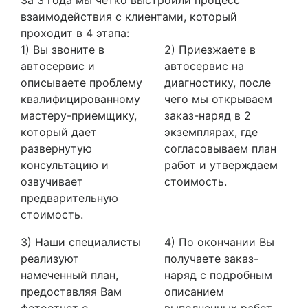
взаимодействия с клиентами, который
проходит в 4 этапа:
1) Вы звоните в
2) Приезжаете в
автосервис и
автосервис на
описываете проблему
диагностику, после
квалифицированному
чего мы открываем
мастеру-приемщику,
заказ-наряд в 2
который дает
экземплярах, где
развернутую
согласовываем план
консультацию и
работ и утверждаем
озвучивает
стоимость.
предварительную
стоимость.
3) Наши специалисты
4) По окончании Вы
реализуют
получаете заказ-
намеченный план,
наряд с подробным
предоставляя Вам
описанием
фотоотчет о
выполненных работ,