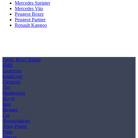
Mercedes Sprinter
Mercedes Vito
Peugeot Boxer
Peugeot Partner
Renault Kangoo
Политика конфиденциальности
Согласие на обработку персональных данных
Cookie
Грейт Волл Ховер
БМВ
Шевроле
Крайслер
Ситроен
Дэу
Инфинити
Исузу
Киа
Вольво
Газ
Фольксваген
Ленд Ровер
Рено
Шкода