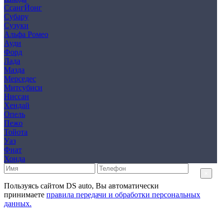
СсангЙонг
Субару
Сузуки
Альфа Ромео
Ауди
Форд
Лада
Мазда
Мерседес
Митсубиси
Ниссан
Хендай
Опель
Пежо
Тойота
Уаз
Фиат
Хонда
×
Пользуясь сайтом DS auto, Вы автоматически
принимаете
правила передачи и обработки персональных
данных.