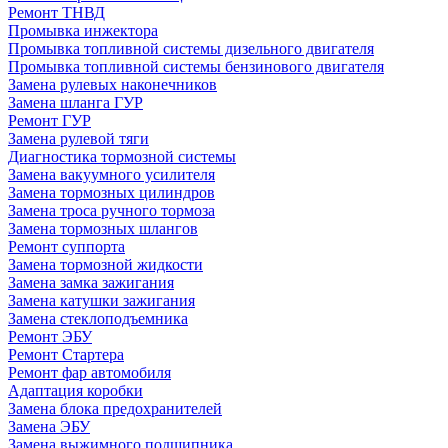
Ремонт ТНВД
Промывка инжектора
Промывка топливной системы дизельного двигателя
Промывка топливной системы бензинового двигателя
Замена рулевых наконечников
Замена шланга ГУР
Ремонт ГУР
Замена рулевой тяги
Диагностика тормозной системы
Замена вакуумного усилителя
Замена тормозных цилиндров
Замена троса ручного тормоза
Замена тормозных шлангов
Ремонт суппорта
Замена тормозной жидкости
Замена замка зажигания
Замена катушки зажигания
Замена стеклоподъемника
Ремонт ЭБУ
Ремонт Стартера
Ремонт фар автомобиля
Адаптация коробки
Замена блока предохранителей
Замена ЭБУ
Замена выжимного подшипника