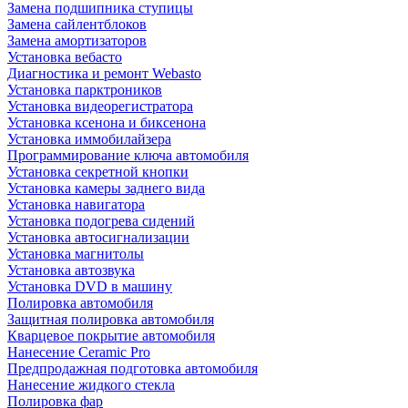
Замена подшипника ступицы
Замена сайлентблоков
Замена амортизаторов
Установка вебасто
Диагностика и ремонт Webasto
Установка парктроников
Установка видеорегистратора
Установка ксенона и биксенона
Установка иммобилайзера
Программирование ключа автомобиля
Установка секретной кнопки
Установка камеры заднего вида
Установка навигатора
Установка подогрева сидений
Установка автосигнализации
Установка магнитолы
Установка автозвука
Установка DVD в машину
Полировка автомобиля
Защитная полировка автомобиля
Кварцевое покрытие автомобиля
Нанесение Ceramic Pro
Предпродажная подготовка автомобиля
Нанесение жидкого стекла
Полировка фар