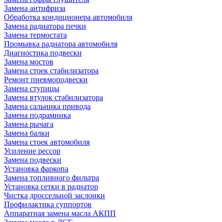
Замена антифриза
Обработка кондиционера автомобиля
Замена радиатора печки
Замена термостата
Промывка радиатора автомобиля
Диагностика подвески
Замена мостов
Замена стоек стабилизатора
Ремонт пневмоподвески
Замена ступицы
Замена втулок стабилизатора
Замена сальника привода
Замена подрамника
Замена рычага
Замена балки
Замена стоек автомобиля
Усиление рессор
Замена подвески
Установка фаркопа
Замена топливного фильтра
Установка сетки в радиатор
Чистка дроссельной заслонки
Профилактика суппортов
Аппаратная замена масла АКПП