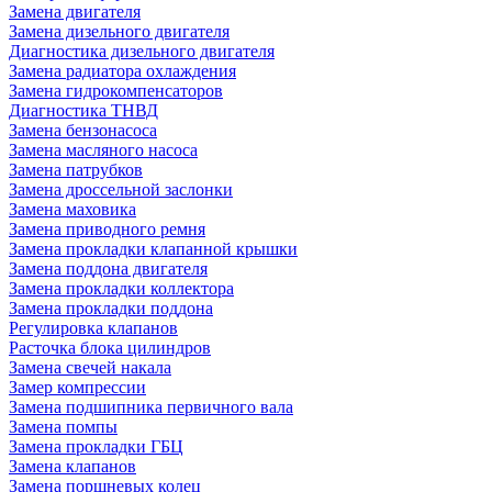
Замена двигателя
Замена дизельного двигателя
Диагностика дизельного двигателя
Замена радиатора охлаждения
Замена гидрокомпенсаторов
Диагностика ТНВД
Замена бензонасоса
Замена масляного насоса
Замена патрубков
Замена дроссельной заслонки
Замена маховика
Замена приводного ремня
Замена прокладки клапанной крышки
Замена поддона двигателя
Замена прокладки коллектора
Замена прокладки поддона
Регулировка клапанов
Расточка блока цилиндров
Замена свечей накала
Замер компрессии
Замена подшипника первичного вала
Замена помпы
Замена прокладки ГБЦ
Замена клапанов
Замена поршневых колец