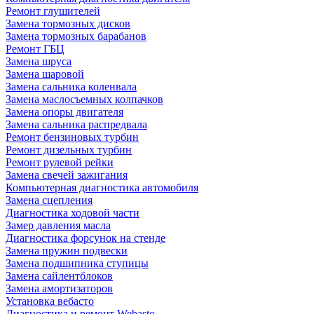
Ремонт глушителей
Замена тормозных дисков
Замена тормозных барабанов
Ремонт ГБЦ
Замена шруса
Замена шаровой
Замена сальника коленвала
Замена маслосъемных колпачков
Замена опоры двигателя
Замена сальника распредвала
Ремонт бензиновых турбин
Ремонт дизельных турбин
Ремонт рулевой рейки
Замена свечей зажигания
Компьютерная диагностика автомобиля
Замена сцепления
Диагностика ходовой части
Замер давления масла
Диагностика форсунок на стенде
Замена пружин подвески
Замена подшипника ступицы
Замена сайлентблоков
Замена амортизаторов
Установка вебасто
Диагностика и ремонт Webasto