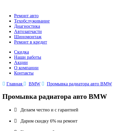
Ремонт авто
Техобслуживание
Диагностика
Автозапчасти
Шиномонтаж
Ремонт в кредит
Скидка
Наши работы
Акции
О компании
Контакты

Главная

BMW

Промывка радиатора авто BMW
Промывка радиатора авто BMW

Делаем честно и с гарантией

Дарим скидку 6% на ремонт