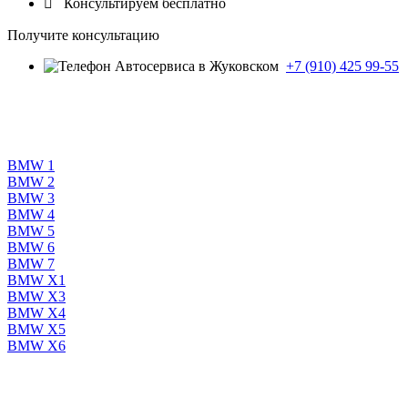

Консультируем бесплатно
Получите консультацию
+7 (910) 425 99-55
BMW 1
BMW 2
BMW 3
BMW 4
BMW 5
BMW 6
BMW 7
BMW X1
BMW X3
BMW X4
BMW X5
BMW X6