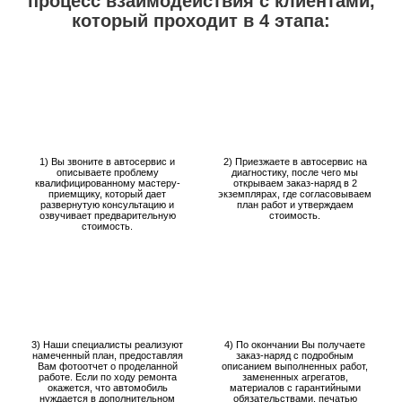
процесс взаимодействия с клиентами,
который проходит в 4 этапа:
1) Вы звоните в автосервис и
2) Приезжаете в автосервис на
описываете проблему
диагностику, после чего мы
квалифицированному мастеру-
открываем заказ-наряд в 2
приемщику, который дает
экземплярах, где согласовываем
развернутую консультацию и
план работ и утверждаем
озвучивает предварительную
стоимость.
стоимость.
3) Наши специалисты реализуют
4) По окончании Вы получаете
намеченный план, предоставляя
заказ-наряд с подробным
Вам фотоотчет о проделанной
описанием выполненных работ,
работе. Если по ходу ремонта
замененных агрегатов,
окажется, что автомобиль
материалов с гарантийными
нуждается в дополнительном
обязательствами, печатью