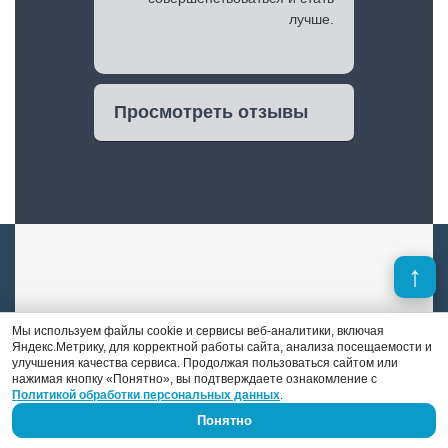
лучше.
Просмотреть отзывы
Александр Иванов
Мы используем файлы cookie и сервисы веб-аналитики, включая
Яндекс.Метрику, для корректной работы сайта, анализа посещаемости и
улучшения качества сервиса. Продолжая пользоваться сайтом или
нажимая кнопку «Понятно», вы подтверждаете ознакомление с
Мастер шиномонтажа и специалист по
Политикой обработки персональных данных
.
правке дисков и полировке авто. Его стаж
Понятно
работы — 9 лет.