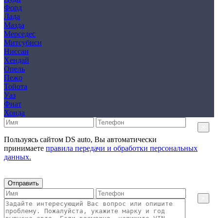
Форд
Лада
Мазда
Мерседес
Митсубиси
Ниссан
Хендай
Опель
Пежо
Тойота
Уаз
Фиат
Хонда
×
Пользуясь сайтом DS auto, Вы автоматически
принимаете
правила передачи и обработки персональных
данных.
Отправить
×