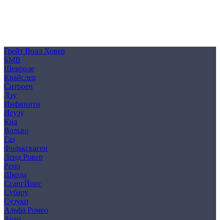
Политика конфиденциальности
Согласие на обработку персональных данных
Cookie
Грейт Волл Ховер
БМВ
Шевроле
Крайслер
Ситроен
Дэу
Инфинити
Исузу
Киа
Вольво
Газ
Фольксваген
Ленд Ровер
Рено
Шкода
СсангЙонг
Субару
Сузуки
Альфа Ромео
Ауди