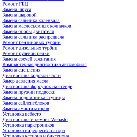
Ремонт ГБЦ
Замена шруса
Замена шаровой
Замена сальника коленвала
Замена маслосъемных колпачков
Замена опоры двигателя
Замена сальника распредвала
Ремонт бензиновых турбин
Ремонт дизельных турбин
Ремонт рулевой рейки
Замена свечей зажигания
Компьютерная диагностика автомобиля
Замена сцепления
Диагностика ходовой части
Замер давления масла
Диагностика форсунок на стенде
Замена пружин подвески
Замена подшипника ступицы
Замена сайлентблоков
Замена амортизаторов
Установка вебасто
Диагностика и ремонт Webasto
Установка парктроников
Установка видеорегистратора
Установка ксенона и биксенона