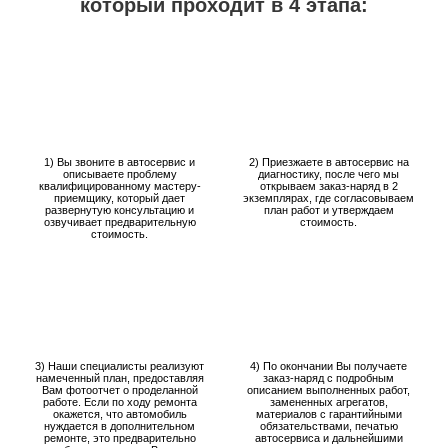
который проходит в 4 этапа:
1) Вы звоните в автосервис и
2) Приезжаете в автосервис на
описываете проблему
диагностику, после чего мы
квалифицированному мастеру-
открываем заказ-наряд в 2
приемщику, который дает
экземплярах, где согласовываем
развернутую консультацию и
план работ и утверждаем
озвучивает предварительную
стоимость.
стоимость.
3) Наши специалисты реализуют
4) По окончании Вы получаете
намеченный план, предоставляя
заказ-наряд с подробным
Вам фотоотчет о проделанной
описанием выполненных работ,
работе. Если по ходу ремонта
замененных агрегатов,
окажется, что автомобиль
материалов с гарантийными
нуждается в дополнительном
обязательствами, печатью
ремонте, это предварительно
автосервиса и дальнейшими