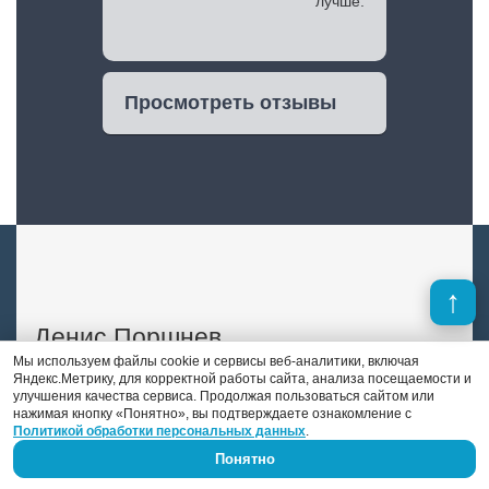
лучше.
Просмотреть отзывы
Денис Поршнев
Мы используем файлы cookie и сервисы веб-аналитики, включая
Яндекс.Метрику, для корректной работы сайта, анализа посещаемости и
В отличие от многих конкурентов, в штате
улучшения качества сервиса. Продолжая пользоваться сайтом или
нажимая кнопку «Понятно», вы подтверждаете ознакомление с
«DS auto» есть опытный автоэлектрик-
Политикой обработки персональных данных
.
диагност. Это Денис Поршнев, который
Понятно
занимается автоэлектрикой уже 9 лет.