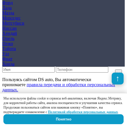
Форд
Лада
Мазда
Мерседес
Митсубиси
Ниссан
Хендай
Опель
Пежо
Тойота
Уаз
Фиат
Хонда
×
Пользуясь сайтом DS auto, Вы автоматически
принимаете
правила передачи и обработки персональных
данных.
Мы используем файлы cookie и сервисы веб-аналитики, включая Яндекс.Метрику,
для корректной работы сайта, анализа посещаемости и улучшения качества сервиса.
Отправить
Продолжая пользоваться сайтом или нажимая кнопку «Понятно», вы
подтверждаете ознакомление с
Политикой обработки персональных данных
.
×
Понятно