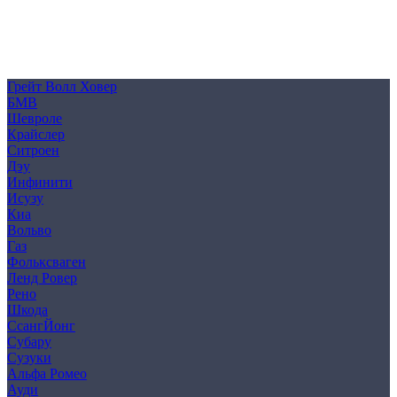
Политика конфиденциальности
Согласие на обработку персональных данных
Cookie
Грейт Волл Ховер
БМВ
Шевроле
Крайслер
Ситроен
Дэу
Инфинити
Исузу
Киа
Вольво
Газ
Фольксваген
Ленд Ровер
Рено
Шкода
СсангЙонг
Субару
Сузуки
Альфа Ромео
Ауди