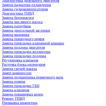
Диагностика дизельного двигателя
Замена радиатора охлаждения
Замена гидрокомпенсаторов
Диагностика ТНВД
Замена бензонасоса
Замена масляного насоса
Замена патрубков
Замена дроссельной заслонки
Замена маховика
Замена приводного ремня
Замена прокладки клапанной крышки
Замена поддона двигателя
Замена прокладки коллектора
Замена прокладки поддона
Регулировка клапанов
Расточка блока цилиндров
Замена свечей накала
Замер компрессии
Замена подшипника первичного вала
Замена помпы
Замена прокладки ГБЦ
Замена клапанов
Замена поршневых колец
Ремонт ТНВД
Промывка инжектора