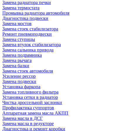
Замена радиатора печки
Замена термостата
Промывка радиатора автомобиля
Диагностика подвески
Замена мостов
Замена стоек стабилизатора
Ремонт пневмоподвески
Замена ступицы
Замена втулок стабилизатора
Замена сальника привода
Замена подрамника
Замена рычага
Замена балки
Замена стоек автомобиля
Усиление рессор
Замена подвески
Установка фаркопа
Замена топливного фильтра
Установка сетки в радиатор
Чистка дроссельной заслонки
Профилактика суппортов
Аппаратная замена масла АКПП
Замена масла в ДСГ
Замена масла в редукторе
Диагностика и ремонт коробки