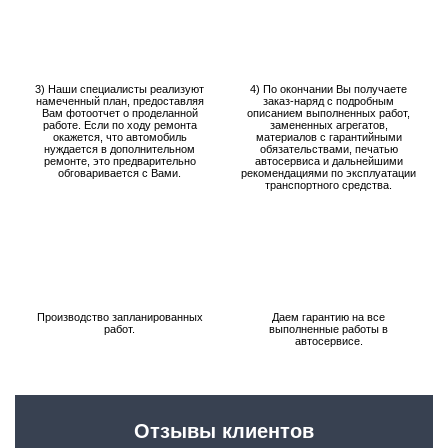
3) Наши специалисты реализуют
4) По окончании Вы получаете
намеченный план, предоставляя
заказ-наряд с подробным
Вам фотоотчет о проделанной
описанием выполненных работ,
работе. Если по ходу ремонта
замененных агрегатов,
окажется, что автомобиль
материалов с гарантийными
нуждается в дополнительном
обязательствами, печатью
ремонте, это предварительно
автосервиса и дальнейшими
обговаривается с Вами.
рекомендациями по эксплуатации
транспортного средства.
Производство запланированных
Даем гарантию на все
работ.
выполненные работы в
автосервисе.
Отзывы клиентов