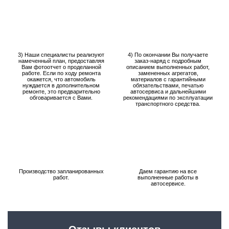
3) Наши специалисты реализуют
4) По окончании Вы получаете
намеченный план, предоставляя
заказ-наряд с подробным
Вам фотоотчет о проделанной
описанием выполненных работ,
работе. Если по ходу ремонта
замененных агрегатов,
окажется, что автомобиль
материалов с гарантийными
нуждается в дополнительном
обязательствами, печатью
ремонте, это предварительно
автосервиса и дальнейшими
обговаривается с Вами.
рекомендациями по эксплуатации
транспортного средства.
Производство запланированных
Даем гарантию на все
работ.
выполненные работы в
автосервисе.