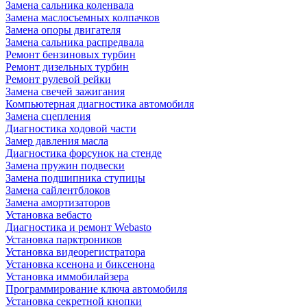
Замена сальника коленвала
Замена маслосъемных колпачков
Замена опоры двигателя
Замена сальника распредвала
Ремонт бензиновых турбин
Ремонт дизельных турбин
Ремонт рулевой рейки
Замена свечей зажигания
Компьютерная диагностика автомобиля
Замена сцепления
Диагностика ходовой части
Замер давления масла
Диагностика форсунок на стенде
Замена пружин подвески
Замена подшипника ступицы
Замена сайлентблоков
Замена амортизаторов
Установка вебасто
Диагностика и ремонт Webasto
Установка парктроников
Установка видеорегистратора
Установка ксенона и биксенона
Установка иммобилайзера
Программирование ключа автомобиля
Установка секретной кнопки