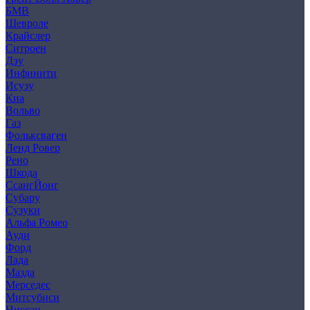
БМВ
Шевроле
Крайслер
Ситроен
Дэу
Инфинити
Исузу
Киа
Вольво
Газ
Фольксваген
Ленд Ровер
Рено
Шкода
СсангЙонг
Субару
Сузуки
Альфа Ромео
Ауди
Форд
Лада
Мазда
Мерседес
Митсубиси
Ниссан