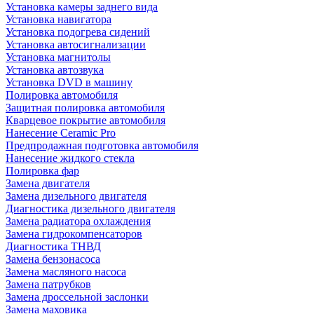
Установка камеры заднего вида
Установка навигатора
Установка подогрева сидений
Установка автосигнализации
Установка магнитолы
Установка автозвука
Установка DVD в машину
Полировка автомобиля
Защитная полировка автомобиля
Кварцевое покрытие автомобиля
Нанесение Ceramic Pro
Предпродажная подготовка автомобиля
Нанесение жидкого стекла
Полировка фар
Замена двигателя
Замена дизельного двигателя
Диагностика дизельного двигателя
Замена радиатора охлаждения
Замена гидрокомпенсаторов
Диагностика ТНВД
Замена бензонасоса
Замена масляного насоса
Замена патрубков
Замена дроссельной заслонки
Замена маховика