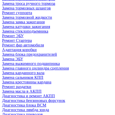
Замена троса ручного тормоза
Замена тормозных шлангов
Ремонт суппорта
Замена тормозной жидкости
Замена замка зажигания
Замена катушки зажигания
Замена стеклоподъемника
Ремонт ЭБУ
Ремонт Стартера
Ремонт фар автомобиля
Адаптация коробки
Замена блока предохранителей
Замена ЭБУ
Замена выжимного подшипника
Замена главного цилиндра сцепления
Замена карданного вала
Замена сальников КПП
Замена крестовины кардана
Ремонт раздатки
Замена масла в АКПП
Диагностика и ремонт АКПП
Диагностика бензиновых форсунок
Диагностика блока BCM
Диагностика лямбда зонда
Диагностика приводов