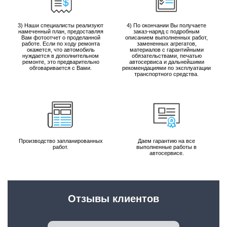
3) Наши специалисты реализуют
4) По окончании Вы получаете
намеченный план, предоставляя
заказ-наряд с подробным
Вам фотоотчет о проделанной
описанием выполненных работ,
работе. Если по ходу ремонта
замененных агрегатов,
окажется, что автомобиль
материалов с гарантийными
нуждается в дополнительном
обязательствами, печатью
ремонте, это предварительно
автосервиса и дальнейшими
обговаривается с Вами.
рекомендациями по эксплуатации
транспортного средства.
Производство запланированных
Даем гарантию на все
работ.
выполненные работы в
автосервисе.
Отзывы клиентов