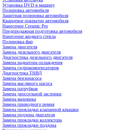
Установка DVD в машину
Полировка автомобиля
Защитная полировка автомобиля
Кварцевое покрытие автомобиля
Нанесение Ceramic Pro
Предпродажная подготовка автомобиля
Нанесение жидкого стекла
Полировка фар
Замена двигателя
Замена дизельного двигателя
Диагностика дизельного двигателя
Замена радиатора охлаждения
Замена гидрокомпенсаторов
Диагностика ТНВД
Замена бензонасоса
Замена масляного насоса
Замена патрубков
Замена дроссельной заслонки
Замена маховика
Замена приводного ремня
Замена прокладки клапанной крышки
Замена поддона двигателя
Замена прокладки коллектора
Замена прокладки поддона