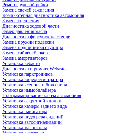
Ремонт рулевой рейки
Замена свечей зажигания
Компьютерная диагностика автомобиля
Замена сцепления
Диагностика ходовой части
Замер давления масла
Диагностика форсунок на стенде
Замена пружин подвески
Замена подшипника ступицы
Замена сайлентблоков
Замена амортизаторов
Установка вебасто
Диагностика и ремонт Webasto
Установка парктроников
Установка видеорегистратора
Установка ксенона и биксенона
Установка иммобилайзера
Программирование ключа автомобиля
Установка секретной кнопки
Установка камеры заднего вида
Установка навигатора
Установка подогрева сидений
Установка автосигнализации
Установка магнитолы
Установка автозвука