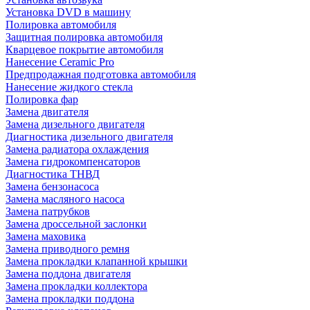
Установка DVD в машину
Полировка автомобиля
Защитная полировка автомобиля
Кварцевое покрытие автомобиля
Нанесение Ceramic Pro
Предпродажная подготовка автомобиля
Нанесение жидкого стекла
Полировка фар
Замена двигателя
Замена дизельного двигателя
Диагностика дизельного двигателя
Замена радиатора охлаждения
Замена гидрокомпенсаторов
Диагностика ТНВД
Замена бензонасоса
Замена масляного насоса
Замена патрубков
Замена дроссельной заслонки
Замена маховика
Замена приводного ремня
Замена прокладки клапанной крышки
Замена поддона двигателя
Замена прокладки коллектора
Замена прокладки поддона