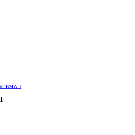
ния BMW 1
1