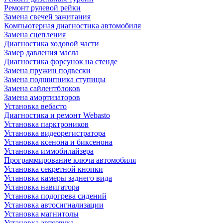
Ремонт рулевой рейки
Замена свечей зажигания
Компьютерная диагностика автомобиля
Замена сцепления
Диагностика ходовой части
Замер давления масла
Диагностика форсунок на стенде
Замена пружин подвески
Замена подшипника ступицы
Замена сайлентблоков
Замена амортизаторов
Установка вебасто
Диагностика и ремонт Webasto
Установка парктроников
Установка видеорегистратора
Установка ксенона и биксенона
Установка иммобилайзера
Программирование ключа автомобиля
Установка секретной кнопки
Установка камеры заднего вида
Установка навигатора
Установка подогрева сидений
Установка автосигнализации
Установка магнитолы
Установка автозвука