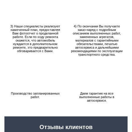
3) Наши специалисты реализуют
4) По окончании Вы получаете
намеченный план, предоставляя
заказ-наряд с подробным
Вам фотоотчет о проделанной
описанием выполненных работ,
работе. Если по ходу ремонта
замененных агрегатов,
окажется, что автомобиль
материалов с гарантийными
нуждается в дополнительном
обязательствами, печатью
ремонте, это предварительно
автосервиса и дальнейшими
обговаривается с Вами.
рекомендациями по эксплуатации
транспортного средства.
Производство запланированных
Даем гарантию на все
работ.
выполненные работы в
автосервисе.
Отзывы клиентов