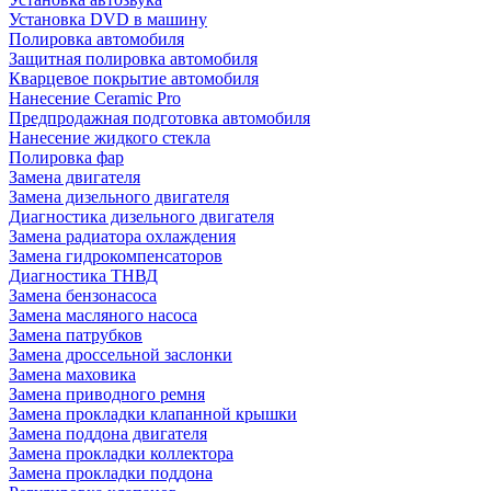
Установка DVD в машину
Полировка автомобиля
Защитная полировка автомобиля
Кварцевое покрытие автомобиля
Нанесение Ceramic Pro
Предпродажная подготовка автомобиля
Нанесение жидкого стекла
Полировка фар
Замена двигателя
Замена дизельного двигателя
Диагностика дизельного двигателя
Замена радиатора охлаждения
Замена гидрокомпенсаторов
Диагностика ТНВД
Замена бензонасоса
Замена масляного насоса
Замена патрубков
Замена дроссельной заслонки
Замена маховика
Замена приводного ремня
Замена прокладки клапанной крышки
Замена поддона двигателя
Замена прокладки коллектора
Замена прокладки поддона