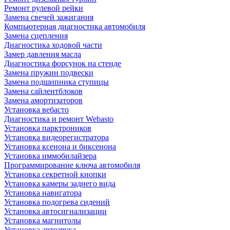
Ремонт рулевой рейки
Замена свечей зажигания
Компьютерная диагностика автомобиля
Замена сцепления
Диагностика ходовой части
Замер давления масла
Диагностика форсунок на стенде
Замена пружин подвески
Замена подшипника ступицы
Замена сайлентблоков
Замена амортизаторов
Установка вебасто
Диагностика и ремонт Webasto
Установка парктроников
Установка видеорегистратора
Установка ксенона и биксенона
Установка иммобилайзера
Программирование ключа автомобиля
Установка секретной кнопки
Установка камеры заднего вида
Установка навигатора
Установка подогрева сидений
Установка автосигнализации
Установка магнитолы
Установка автозвука