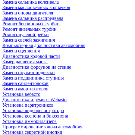
Замена сальника коленвала
Замена маслосъемных колпачков
Замена опоры двигателя
Замена сальника распредвала
Ремонт бензиновых турбин
Ремонт дизельных турбин
Ремонт рулевой рейки
Замена свечей зажигания
Компьютерная диагностика автомобиля
Замена сцепления
Диагностика ходовой части
Замер давления масла
Диагностика форсунок на стенде
Замена пружин подвески
Замена подшипника ступицы
Замена сайлентблоков
Замена амортизаторов
Установка вебасто
Диагностика и ремонт Webasto
Установка парктроников
Установка видеорегистратора
Установка ксенона и биксенона
Установка иммобилайзера
Программирование ключа автомобиля
Установка секретной кнопки