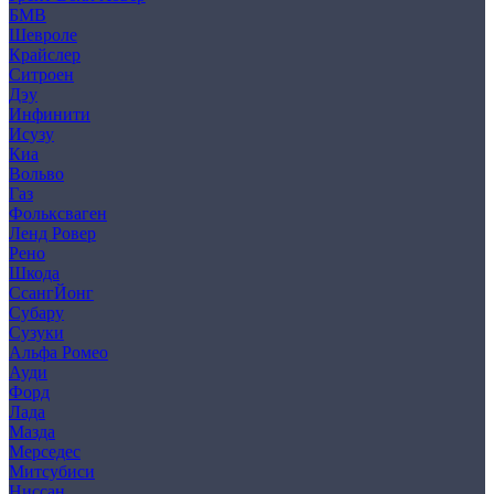
БМВ
Шевроле
Крайслер
Ситроен
Дэу
Инфинити
Исузу
Киа
Вольво
Газ
Фольксваген
Ленд Ровер
Рено
Шкода
СсангЙонг
Субару
Сузуки
Альфа Ромео
Ауди
Форд
Лада
Мазда
Мерседес
Митсубиси
Ниссан