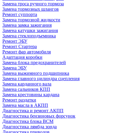
Замена троса ручного тормоза
Замена тормозных шлангов
Ремонт суппорта
Замена тормозной жидкости
Замена замка зажигания
Замена катушки зажигания
Замена стеклоподъемника
Ремонт ЭБУ
Ремонт Стартера
Ремонт фар автомобиля
Адаптация коробки
Замена блока предохранителей
Замена ЭБУ
Замена выжимного подшипника
Замена главного цилиндра сцепления
Замена карданного вала
Замена сальников КПП
Замена крестовины кардана
Ремонт раздатки
Замена масла в АКПП
Диагностика и ремонт АКПП
Диагностика бензиновых форсунок
Диагностика блока BCM
Диагностика лямбда зонда
Диагностика приводов