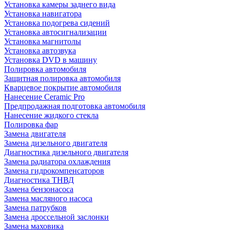
Установка камеры заднего вида
Установка навигатора
Установка подогрева сидений
Установка автосигнализации
Установка магнитолы
Установка автозвука
Установка DVD в машину
Полировка автомобиля
Защитная полировка автомобиля
Кварцевое покрытие автомобиля
Нанесение Ceramic Pro
Предпродажная подготовка автомобиля
Нанесение жидкого стекла
Полировка фар
Замена двигателя
Замена дизельного двигателя
Диагностика дизельного двигателя
Замена радиатора охлаждения
Замена гидрокомпенсаторов
Диагностика ТНВД
Замена бензонасоса
Замена масляного насоса
Замена патрубков
Замена дроссельной заслонки
Замена маховика