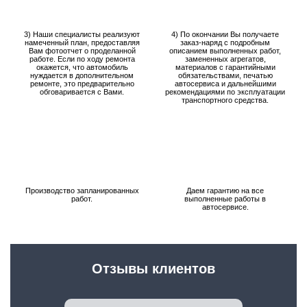
3) Наши специалисты реализуют
4) По окончании Вы получаете
намеченный план, предоставляя
заказ-наряд с подробным
Вам фотоотчет о проделанной
описанием выполненных работ,
работе. Если по ходу ремонта
замененных агрегатов,
окажется, что автомобиль
материалов с гарантийными
нуждается в дополнительном
обязательствами, печатью
ремонте, это предварительно
автосервиса и дальнейшими
обговаривается с Вами.
рекомендациями по эксплуатации
транспортного средства.
Производство запланированных
Даем гарантию на все
работ.
выполненные работы в
автосервисе.
Отзывы клиентов