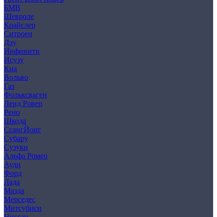
БМВ
Шевроле
Крайслер
Ситроен
Дэу
Инфинити
Исузу
Киа
Вольво
Газ
Фольксваген
Ленд Ровер
Рено
Шкода
СсангЙонг
Субару
Сузуки
Альфа Ромео
Ауди
Форд
Лада
Мазда
Мерседес
Митсубиси
Ниссан