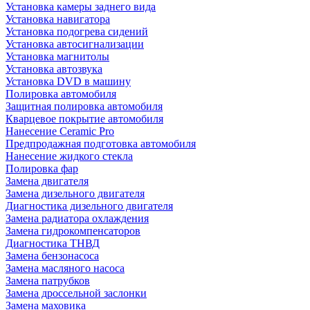
Установка камеры заднего вида
Установка навигатора
Установка подогрева сидений
Установка автосигнализации
Установка магнитолы
Установка автозвука
Установка DVD в машину
Полировка автомобиля
Защитная полировка автомобиля
Кварцевое покрытие автомобиля
Нанесение Ceramic Pro
Предпродажная подготовка автомобиля
Нанесение жидкого стекла
Полировка фар
Замена двигателя
Замена дизельного двигателя
Диагностика дизельного двигателя
Замена радиатора охлаждения
Замена гидрокомпенсаторов
Диагностика ТНВД
Замена бензонасоса
Замена масляного насоса
Замена патрубков
Замена дроссельной заслонки
Замена маховика