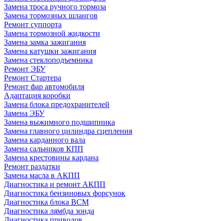
Замена троса ручного тормоза
Замена тормозных шлангов
Ремонт суппорта
Замена тормозной жидкости
Замена замка зажигания
Замена катушки зажигания
Замена стеклоподъемника
Ремонт ЭБУ
Ремонт Стартера
Ремонт фар автомобиля
Адаптация коробки
Замена блока предохранителей
Замена ЭБУ
Замена выжимного подшипника
Замена главного цилиндра сцепления
Замена карданного вала
Замена сальников КПП
Замена крестовины кардана
Ремонт раздатки
Замена масла в АКПП
Диагностика и ремонт АКПП
Диагностика бензиновых форсунок
Диагностика блока BCM
Диагностика лямбда зонда
Диагностика приводов