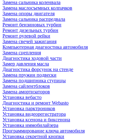
Замена сальника коленвала
Замена маслосъемных колпачков
Замена опоры двигателя
Замена сальника распредвала
Ремонт бензиновых турбин
Ремонт дизельных турбин
Ремонт рулевой рейки
Замена свечей зажигания
Компьютерная диагностика автомобиля
Замена сцепления
Диагностика ходовой части
Замер давления масла
Диагностика форсунок на стенде
Замена пружин подвески
Замена подшипника ступицы
Замена сайлентблоков
Замена амортизаторов
Установка вебасто
Диагностика и ремонт Webasto
Установка парктроников
Установка видеорегистратора
Установка ксенона и биксенона
Установка иммобилайзера
Программирование ключа автомобиля
Установка секретной кнопки