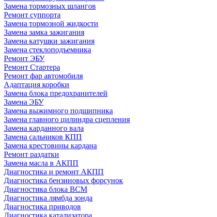
Замена тормозных шлангов
Ремонт суппорта
Замена тормозной жидкости
Замена замка зажигания
Замена катушки зажигания
Замена стеклоподъемника
Ремонт ЭБУ
Ремонт Стартера
Ремонт фар автомобиля
Адаптация коробки
Замена блока предохранителей
Замена ЭБУ
Замена выжимного подшипника
Замена главного цилиндра сцепления
Замена карданного вала
Замена сальников КПП
Замена крестовины кардана
Ремонт раздатки
Замена масла в АКПП
Диагностика и ремонт АКПП
Диагностика бензиновых форсунок
Диагностика блока BCM
Диагностика лямбда зонда
Диагностика приводов
Диагностика катализатора