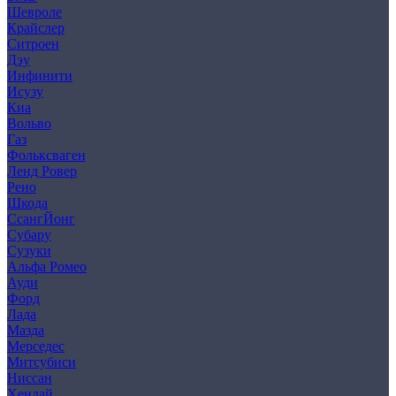
Шевроле
Крайслер
Ситроен
Дэу
Инфинити
Исузу
Киа
Вольво
Газ
Фольксваген
Ленд Ровер
Рено
Шкода
СсангЙонг
Субару
Сузуки
Альфа Ромео
Ауди
Форд
Лада
Мазда
Мерседес
Митсубиси
Ниссан
Хендай