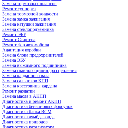
Замена тормозных шлангов
Ремонт суппорта
Замена тормозной жидкости
Замена замка зажигания
Замена катушки зажигания
Замена стеклоподъемника
Ремонт ЭБУ
Ремонт Стартера
Ремонт фар автомобиля
Адаптация коробки
Замена блока предохранителей
Замена ЭБУ
Замена выжимного подшипника
Замена главного цилиндра сцепления
Замена карданного вала
Замена сальников КПП
Замена крестовины кардана
Ремонт раздатки
Замена масла в АКПП
Диагностика и ремонт АКПП
Диагностика бензиновых форсунок
Диагностика блока BCM
Диагностика лямбда зонда
Диагностика приводов
Диагностика катализатора