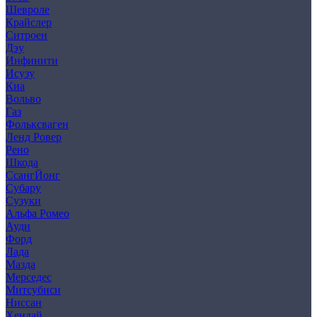
Шевроле
Крайслер
Ситроен
Дэу
Инфинити
Исузу
Киа
Вольво
Газ
Фольксваген
Ленд Ровер
Рено
Шкода
СсангЙонг
Субару
Сузуки
Альфа Ромео
Ауди
Форд
Лада
Мазда
Мерседес
Митсубиси
Ниссан
Хендай