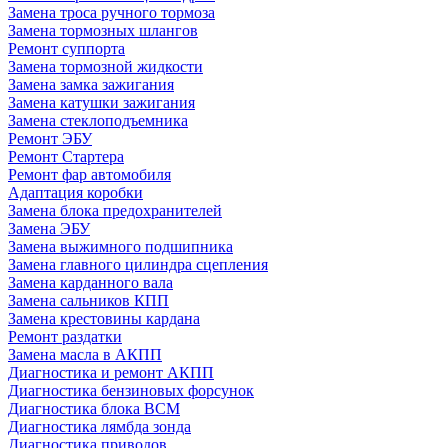
Замена троса ручного тормоза
Замена тормозных шлангов
Ремонт суппорта
Замена тормозной жидкости
Замена замка зажигания
Замена катушки зажигания
Замена стеклоподъемника
Ремонт ЭБУ
Ремонт Стартера
Ремонт фар автомобиля
Адаптация коробки
Замена блока предохранителей
Замена ЭБУ
Замена выжимного подшипника
Замена главного цилиндра сцепления
Замена карданного вала
Замена сальников КПП
Замена крестовины кардана
Ремонт раздатки
Замена масла в АКПП
Диагностика и ремонт АКПП
Диагностика бензиновых форсунок
Диагностика блока BCM
Диагностика лямбда зонда
Диагностика приводов