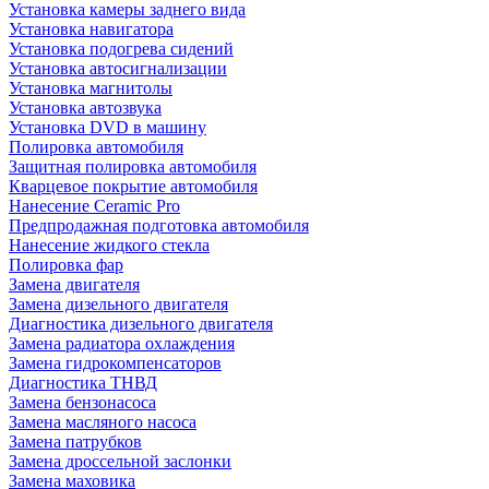
Установка камеры заднего вида
Установка навигатора
Установка подогрева сидений
Установка автосигнализации
Установка магнитолы
Установка автозвука
Установка DVD в машину
Полировка автомобиля
Защитная полировка автомобиля
Кварцевое покрытие автомобиля
Нанесение Ceramic Pro
Предпродажная подготовка автомобиля
Нанесение жидкого стекла
Полировка фар
Замена двигателя
Замена дизельного двигателя
Диагностика дизельного двигателя
Замена радиатора охлаждения
Замена гидрокомпенсаторов
Диагностика ТНВД
Замена бензонасоса
Замена масляного насоса
Замена патрубков
Замена дроссельной заслонки
Замена маховика