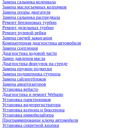
Замена сальника коленвала
Замена маслосъемных колпачков
Замена опоры двигателя
Замена сальника распредвала
Ремонт бензиновых турбин
Ремонт дизельных турбин
Ремонт рулевой рейки
Замена свечей зажигания
Компьютерная диагностика автомобиля
Замена сцепления
Диагностика ходовой части
Замер давления масла
Диагностика форсунок на стенде
Замена пружин подвески
Замена подшипника ступицы
Замена сайлентблоков
Замена амортизаторов
Установка вебасто
Диагностика и ремонт Webasto
Установка парктроников
Установка видеорегистратора
Установка ксенона и биксенона
Установка иммобилайзера
Программирование ключа автомобиля
Установка секретной кнопки