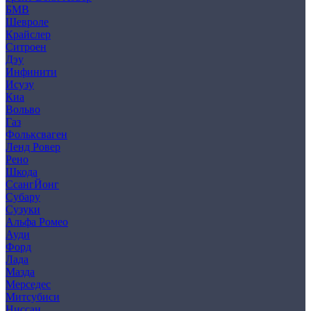
БМВ
Шевроле
Крайслер
Ситроен
Дэу
Инфинити
Исузу
Киа
Вольво
Газ
Фольксваген
Ленд Ровер
Рено
Шкода
СсангЙонг
Субару
Сузуки
Альфа Ромео
Ауди
Форд
Лада
Мазда
Мерседес
Митсубиси
Ниссан