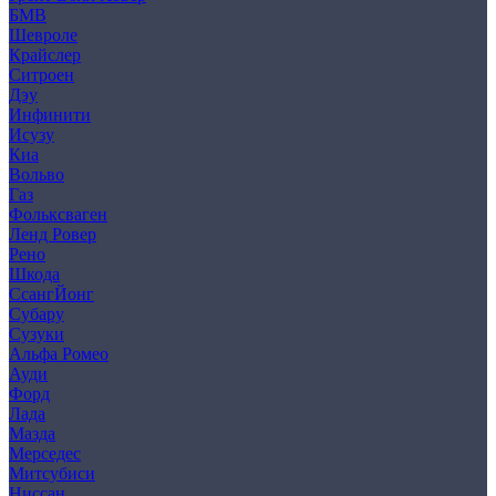
БМВ
Шевроле
Крайслер
Ситроен
Дэу
Инфинити
Исузу
Киа
Вольво
Газ
Фольксваген
Ленд Ровер
Рено
Шкода
СсангЙонг
Субару
Сузуки
Альфа Ромео
Ауди
Форд
Лада
Мазда
Мерседес
Митсубиси
Ниссан