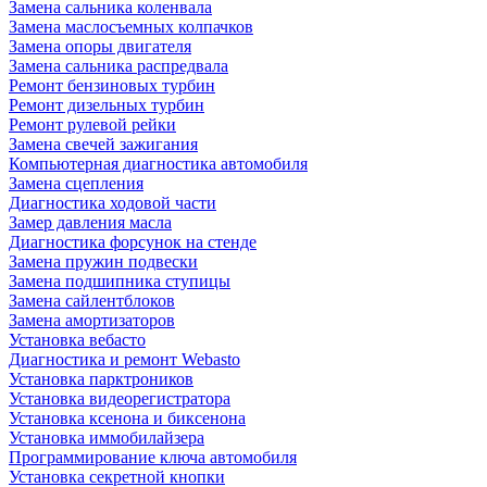
Замена сальника коленвала
Замена маслосъемных колпачков
Замена опоры двигателя
Замена сальника распредвала
Ремонт бензиновых турбин
Ремонт дизельных турбин
Ремонт рулевой рейки
Замена свечей зажигания
Компьютерная диагностика автомобиля
Замена сцепления
Диагностика ходовой части
Замер давления масла
Диагностика форсунок на стенде
Замена пружин подвески
Замена подшипника ступицы
Замена сайлентблоков
Замена амортизаторов
Установка вебасто
Диагностика и ремонт Webasto
Установка парктроников
Установка видеорегистратора
Установка ксенона и биксенона
Установка иммобилайзера
Программирование ключа автомобиля
Установка секретной кнопки