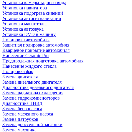
Установка камеры заднего вида
Установка навигатора
Установка подогрева сидений
Установка автосигнализации
Установка магнитолы
Установка автозвука
Установка DVD в машину
Полировка автомобиля
Защитная полировка автомобиля
Кварцевое покрытие автомобиля
Нанесение Ceramic Pro
Предпродажная подготовка автомобиля
Нанесение жидкого стекла
Полировка фар
Замена двигателя
Замена дизельного двигателя
Диагностика дизельного двигателя
Замена радиатора охлаждения
Замена гидрокомпенсаторов
Диагностика ТНВД
Замена бензонасоса
Замена масляного насоса
Замена патрубков
Замена дроссельной заслонки
Замена маховика