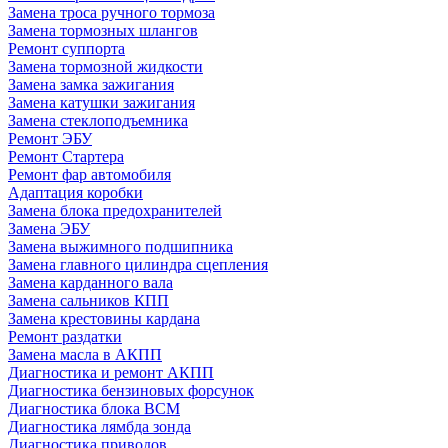
Замена троса ручного тормоза
Замена тормозных шлангов
Ремонт суппорта
Замена тормозной жидкости
Замена замка зажигания
Замена катушки зажигания
Замена стеклоподъемника
Ремонт ЭБУ
Ремонт Стартера
Ремонт фар автомобиля
Адаптация коробки
Замена блока предохранителей
Замена ЭБУ
Замена выжимного подшипника
Замена главного цилиндра сцепления
Замена карданного вала
Замена сальников КПП
Замена крестовины кардана
Ремонт раздатки
Замена масла в АКПП
Диагностика и ремонт АКПП
Диагностика бензиновых форсунок
Диагностика блока BCM
Диагностика лямбда зонда
Диагностика приводов