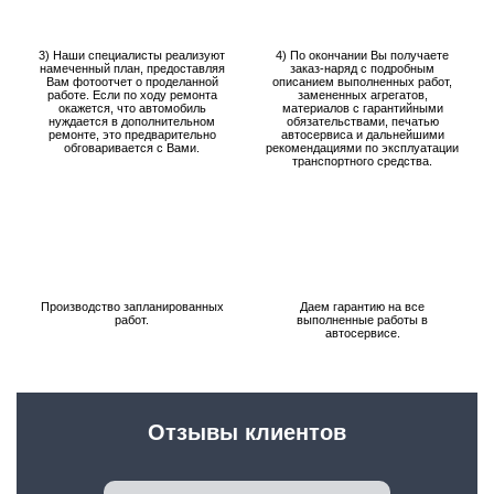
3) Наши специалисты реализуют
4) По окончании Вы получаете
намеченный план, предоставляя
заказ-наряд с подробным
Вам фотоотчет о проделанной
описанием выполненных работ,
работе. Если по ходу ремонта
замененных агрегатов,
окажется, что автомобиль
материалов с гарантийными
нуждается в дополнительном
обязательствами, печатью
ремонте, это предварительно
автосервиса и дальнейшими
обговаривается с Вами.
рекомендациями по эксплуатации
транспортного средства.
Производство запланированных
Даем гарантию на все
работ.
выполненные работы в
автосервисе.
Отзывы клиентов