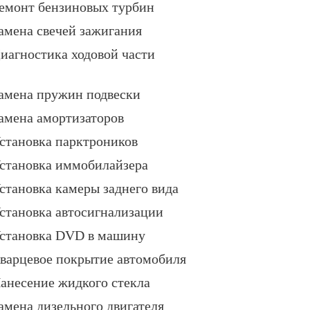
емонт бензиновых турбин
амена свечей зажигания
иагностика ходовой части
амена пружин подвески
амена амортизаторов
становка парктроников
становка иммобилайзера
становка камеры заднего вида
становка автосигнализации
становка DVD в машину
варцевое покрытие автомобиля
анесение жидкого стекла
амена дизельного двигателя