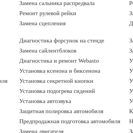
Замена сальника распредвала
Р
Ремонт рулевой рейки
З
Замена сцепления
Д
Диагностика форсунок на стенде
З
Замена сайлентблоков
З
Диагностика и ремонт Webasto
У
Установка ксенона и биксенона
У
иля
Установка секретной кнопки
У
Установка подогрева сидений
У
Установка автозвука
У
Защитная полировка автомобиля
К
Предпродажная подготовка автомобиля
Н
Замена двигателя
З