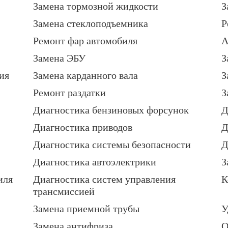
Замена тормозной жидкости
З
Замена стеклоподъемника
Р
Ремонт фар автомобиля
А
Замена ЭБУ
З
ия
Замена карданного вала
З
Ремонт раздатки
З
Диагностика бензиновых форсунок
Д
Диагностика приводов
Д
Диагностика системы безопасности
Д
Диагностика автоэлектрики
З
иля
Диагностика систем управления
К
трансмиссией
Замена приемной трубы
У
Замена антифриза
О