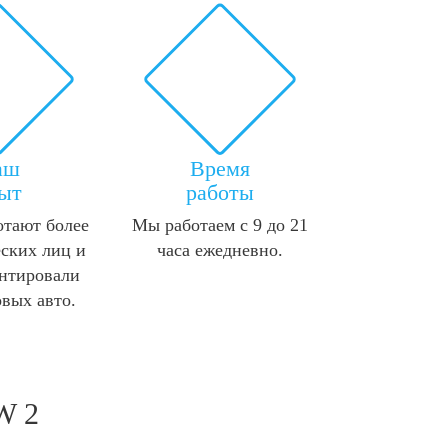
аш
Время
ыт
работы
отают более
Мы работаем с 9 до 21
ских лиц и
часа ежедневно.
нтировали
овых авто.
W 2