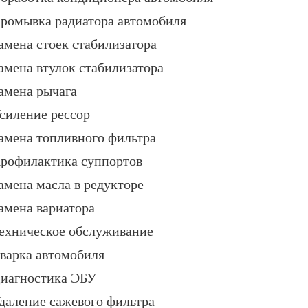
ромывка радиатора автомобиля
амена стоек стабилизатора
амена втулок стабилизатора
амена рычага
силение рессор
амена топливного фильтра
рофилактика суппортов
амена масла в редукторе
амена вариатора
ехническое обслуживание
варка автомобиля
иагностика ЭБУ
даление сажевого фильтра