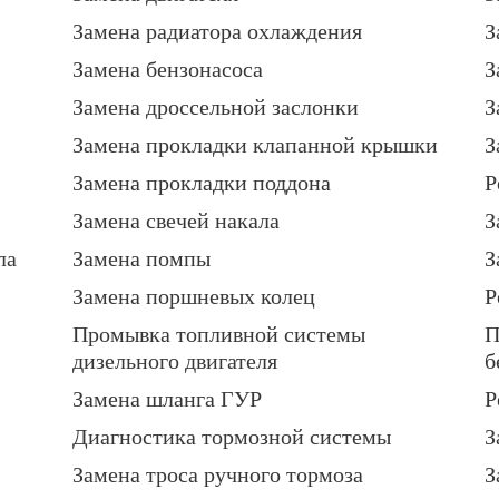
Замена радиатора охлаждения
З
Замена бензонасоса
З
Замена дроссельной заслонки
З
Замена прокладки клапанной крышки
З
Замена прокладки поддона
Р
Замена свечей накала
З
ла
Замена помпы
З
Замена поршневых колец
Р
Промывка топливной системы
П
дизельного двигателя
б
Замена шланга ГУР
Р
Диагностика тормозной системы
З
Замена троса ручного тормоза
З