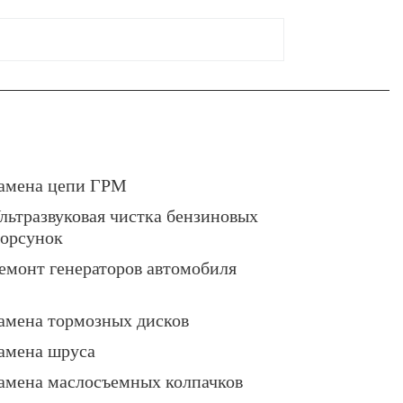
амена цепи ГРМ
льтразвуковая чистка бензиновых
орсунок
емонт генераторов автомобиля
амена тормозных дисков
амена шруса
амена маслосъемных колпачков