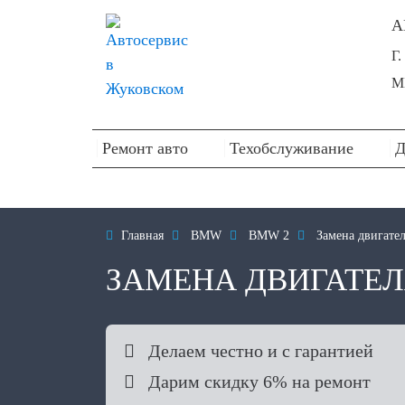
А
Г
М
Ремонт авто
Техобслуживание
Д

Главная

BMW

BMW 2

Замена двигате
ЗАМЕНА ДВИГАТЕЛ

Делаем честно и с гарантией

Дарим скидку 6% на ремонт