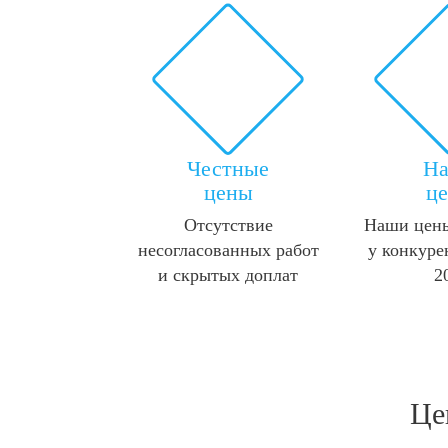
Честные
Н
цены
ц
Отсутствие
Наши цены
несогласованных работ
у конкуре
и скрытых доплат
2
Це