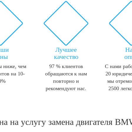
аши
Лучшее
Н
ены
качество
оп
 ниже, чем
97 % клиентов
С нами раб
нтов на 10-
обращаются к нам
20 юридиче
0%
повторно и
мы отремо
рекомендуют нас.
2500 легк
на на услугу
замена двигателя BM