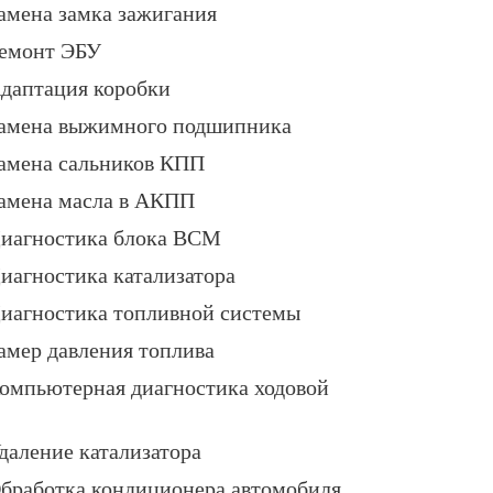
амена замка зажигания
емонт ЭБУ
даптация коробки
амена выжимного подшипника
амена сальников КПП
амена масла в АКПП
иагностика блока BCM
иагностика катализатора
иагностика топливной системы
амер давления топлива
омпьютерная диагностика ходовой
даление катализатора
бработка кондиционера автомобиля