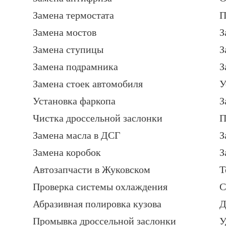
Замена термостата
П
Замена мостов
З
Замена ступицы
З
Замена подрамника
З
Замена стоек автомобиля
У
Установка фаркопа
З
Чистка дроссельной заслонки
П
Замена масла в ДСГ
З
Замена коробок
З
Автозапчасти в Жуковском
Т
Проверка системы охлаждения
С
Абразивная полировка кузова
Д
Промывка дроссельной заслонки
У