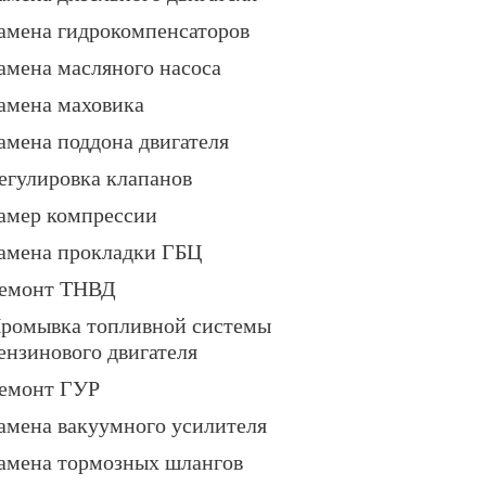
амена гидрокомпенсаторов
амена масляного насоса
амена маховика
амена поддона двигателя
егулировка клапанов
амер компрессии
амена прокладки ГБЦ
емонт ТНВД
ромывка топливной системы
ензинового двигателя
емонт ГУР
амена вакуумного усилителя
амена тормозных шлангов