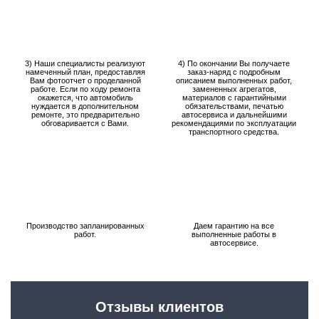
3) Наши специалисты реализуют
4) По окончании Вы получаете
намеченный план, предоставляя
заказ-наряд с подробным
Вам фотоотчет о проделанной
описанием выполненных работ,
работе. Если по ходу ремонта
замененных агрегатов,
окажется, что автомобиль
материалов с гарантийными
нуждается в дополнительном
обязательствами, печатью
ремонте, это предварительно
автосервиса и дальнейшими
обговаривается с Вами.
рекомендациями по эксплуатации
транспортного средства.
Производство запланированных
Даем гарантию на все
работ.
выполненные работы в
автосервисе.
Отзывы клиентов