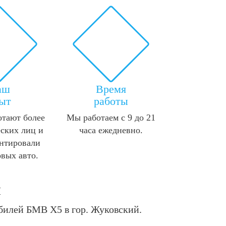
аш
Время
ыт
работы
отают более
Мы работаем с 9 до 21
ских лиц и
часа ежедневно.
нтировали
овых авто.
м
билей БМВ X5 в гор. Жуковский.