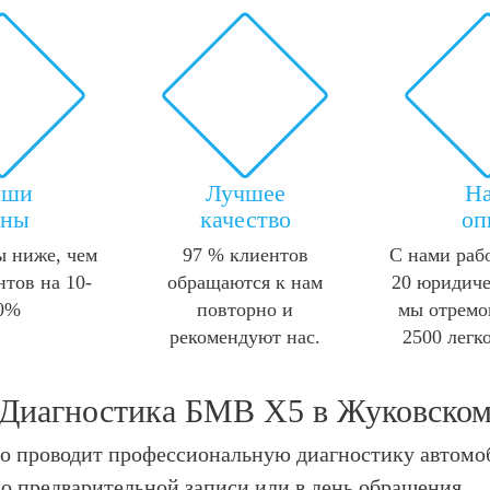
аши
Лучшее
Н
ены
качество
оп
 ниже, чем
97 % клиентов
С нами раб
нтов на 10-
обращаются к нам
20 юридиче
0%
повторно и
мы отремо
рекомендуют нас.
2500 легк
Диагностика БМВ X5 в Жуковско
o проводит профессиональную диагностику автомо
 предварительной записи или в день обращения.