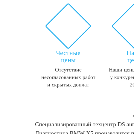
Честные
Н
цены
ц
Отсутствие
Наши цены
несогласованных работ
у конкуре
и скрытых доплат
2
Специализированный техцентр DS aut
Диагностика BMW X5 производится по