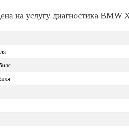
ена на услугу
диагностика BMW 
еля
биля
биля