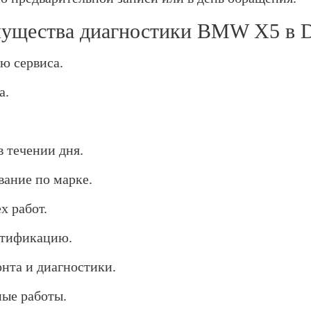
ущества диагностики BMW X5 в D
ью сервиса.
а.
 течении дня.
вание по марке.
х работ.
ртификацию.
нта и диагностики.
ные работы.