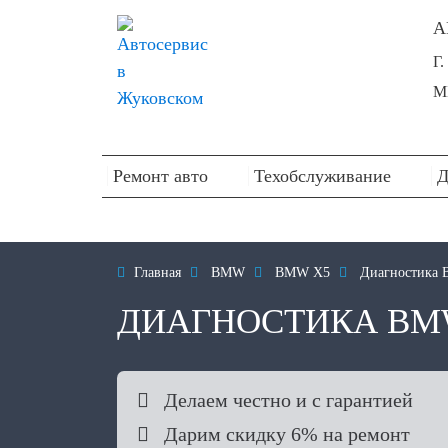
А
Г
М
Ремонт авто
Техобслуживание
Д

Главная

BMW

BMW X5

Диагностика
ДИАГНОСТИКА BM

Делаем честно и с гарантией

Дарим скидку 6% на ремонт