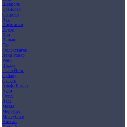
Шевроле
Крайслер
Ситроен
Дэу
Инфинити
Исузу
Киа
Вольво
Газ
Фольксваген
Ленд Ровер
Рено
Шкода
СсангЙонг
Субару
Сузуки
Альфа Ромео
Ауди
Форд
Лада
Мазда
Мерседес
Митсубиси
Ниссан
Хендай