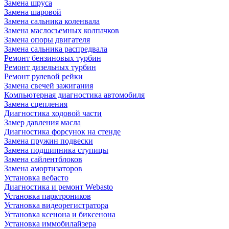
Замена шруса
Замена шаровой
Замена сальника коленвала
Замена маслосъемных колпачков
Замена опоры двигателя
Замена сальника распредвала
Ремонт бензиновых турбин
Ремонт дизельных турбин
Ремонт рулевой рейки
Замена свечей зажигания
Компьютерная диагностика автомобиля
Замена сцепления
Диагностика ходовой части
Замер давления масла
Диагностика форсунок на стенде
Замена пружин подвески
Замена подшипника ступицы
Замена сайлентблоков
Замена амортизаторов
Установка вебасто
Диагностика и ремонт Webasto
Установка парктроников
Установка видеорегистратора
Установка ксенона и биксенона
Установка иммобилайзера