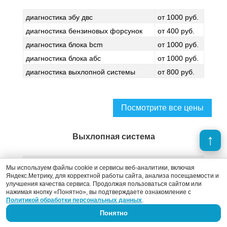
диагностика эбу двс
от 1000 руб.
диагностика бензиновых форсунок
от 400 руб.
диагностика блока bcm
от 1000 руб.
диагностика блока абс
от 1000 руб.
диагностика выхлопной системы
от 800 руб.
Посмотрите все цены
Выхлопная система
ремонт глушителя
от 500 руб.
Мы используем файлы cookie и сервисы веб-аналитики, включая
Яндекс.Метрику, для корректной работы сайта, анализа посещаемости и
сварка глушителей
от 500 руб.
улучшения качества сервиса. Продолжая пользоваться сайтом или
замена резонатора
от 500 руб.
нажимая кнопку «Понятно», вы подтверждаете ознакомление с
Политикой обработки персональных данных
.
замена приемной трубы
от 1500 руб.
Понятно
замена катализатора
от 3000 руб.