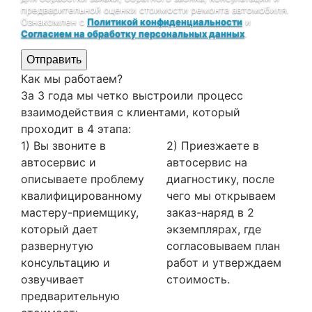
предварительной оценки стоимости ремонта автомобиля.
Ознакомлен с
Политикой конфиденциальности
и
Согласием на обработку персональных данных
.
Отправить
Как мы работаем?
За 3 года мы четко выстроили процесс
взаимодействия с клиентами, который
проходит в 4 этапа:
1) Вы звоните в
2) Приезжаете в
автосервис и
автосервис на
описываете проблему
диагностику, после
квалифицированному
чего мы открываем
мастеру-приемщику,
заказ-наряд в 2
который дает
экземплярах, где
развернутую
согласовываем план
консультацию и
работ и утверждаем
озвучивает
стоимость.
предварительную